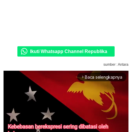
Ikuti Whatsapp Channel Republika
sumber : Antara
Baca selengkapnya
arrow_forward_ios