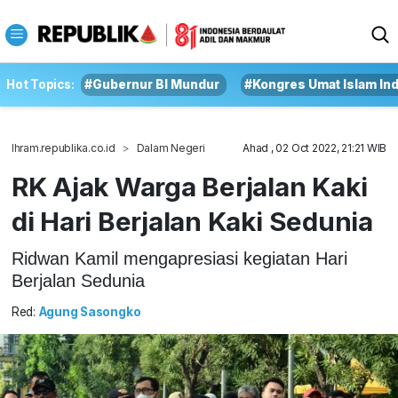
Hot Topics:
#Gubernur BI Mundur
#Kongres Umat Islam In
Ihram.republika.co.id
Dalam Negeri
Ahad , 02 Oct 2022, 21:21 WIB
RK Ajak Warga Berjalan Kaki
di Hari Berjalan Kaki Sedunia
Ridwan Kamil mengapresiasi kegiatan Hari
Berjalan Sedunia
Red:
Agung Sasongko