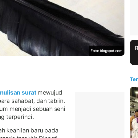
Foto: blogspot.com
Ter
nulisan surat
mewujud
a sahabat, dan tabiin.
elum menjadi sebuah seni
g terperinci.
ah keahlian baru pada