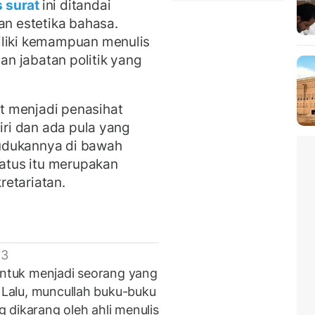
s surat
ini ditandai
an estetika bahasa.
iliki kemampuan menulis
dan jabatan politik yang
t menjadi penasihat
diri dan ada pula yang
udukannya di bawah
tatus itu merupakan
etariatan.
 3
 untuk menjadi seorang yang
. Lalu, muncullah buku-buku
 dikarang oleh ahli menulis