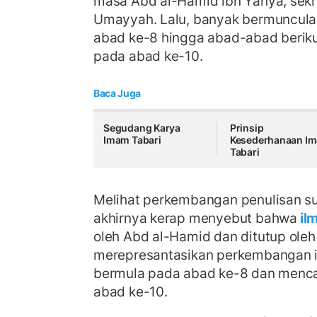
masa Abd al-Hamid ibn Yahya, sekret
Umayyah. Lalu, banyak bermunculan
abad ke-8 hingga abad-abad beriku
pada abad ke-10.
Baca Juga
Segudang Karya
Prinsip
Imam Tabari
Kesederhanaan I
Tabari
Melihat perkembangan penulisan su
akhirnya kerap menyebut bahwa
il
oleh Abd al-Hamid dan ditutup oleh 
merepresantasikan perkembangan i
bermula pada abad ke-8 dan menc
abad ke-10.