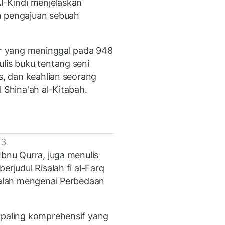
Al-Kindi menjelaskan
n pengajuan sebuah
far yang meninggal pada 948
lis buku tentang seni
is, dan keahlian seorang
 Shina'ah al-Kitabah.
 3
Ibnu Qurra, juga menulis
erjudul Risalah fi al-Farq
isalah mengenai Perbedaan
 paling komprehensif yang