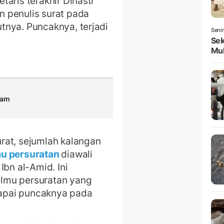
aris terakhir Dinasti
 penulis surat pada
tnya. Puncaknya, terjadi
Seni
Sek
Mul
mam
rat, sejumlah kalangan
mu persuratan
diawali
Ibn al-Amid. Ini
lmu persuratan yang
apai puncaknya pada