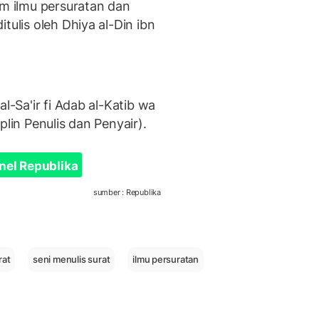
 ilmu persuratan dan
tulis oleh Dhiya al-Din ibn
l-Sa'ir fi Adab al-Katib wa
plin Penulis dan Penyair).
nel Republika
sumber : Republika
rat
seni menulis surat
ilmu persuratan