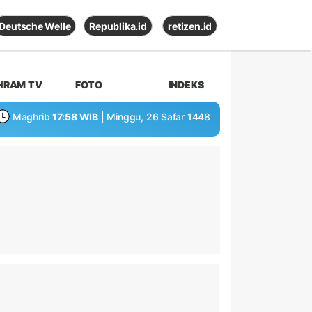
Deutsche Welle
Republika.id
retizen.id
HRAM TV
FOTO
INDEKS
Maghrib
17:58 WIB
| Minggu, 26 Safar 1448