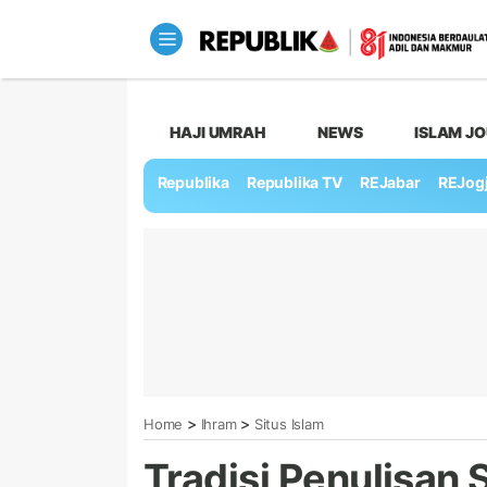
HAJI UMRAH
NEWS
ISLAM J
Republika
Republika TV
REJabar
REJog
>
>
Home
Ihram
Situs Islam
Tradisi Penulisan 