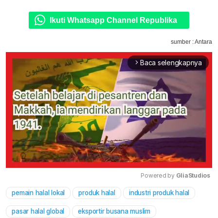
Ikuti Whatsapp Channel Republika
sumber : Antara
Baca selengkapnya
arrow_forward_ios
Powered by 
GliaStudios
pemain halal lokal
produk halal
industri produk halal
Mute
pasar halal global
eksportir busana muslim