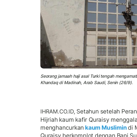
Seorang jamaah haji asal Turki tengah mengamati
Khandaq di Madinah, Arab Saudi, Senin (26/9).
Setahun setelah Pera
IHRAM.CO.ID,
Hijriah kaum kafir Quraisy menggal
menghancurkan
kaum Muslimin
di 
Quraisy berkomplot dengan Bani Su