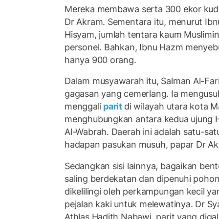
Mereka membawa serta 300 ekor kuda 
Dr Akram. Sementara itu, menurut Ibn
Hisyam, jumlah tentara kaum Muslimi
personel. Bahkan, Ibnu Hazm menyebu
hanya 900 orang.
Dalam musyawarah itu, Salman Al-Far
gagasan yang cemerlang. Ia mengusu
menggali
parit
di wilayah utara kota 
menghubungkan antara kedua ujung 
Al-Wabrah. Daerah ini adalah satu-sat
hadapan pasukan musuh, papar Dr Ak
Sedangkan sisi lainnya, bagaikan be
saling berdekatan dan dipenuhi poho
dikelilingi oleh perkampungan kecil y
pejalan kaki untuk melewatinya. Dr Sy
Athlas Hadith Nabawi, parit yang digal