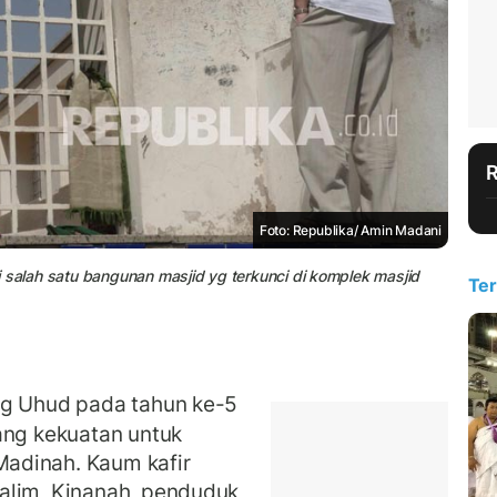
Foto: Republika/ Amin Madani
 salah satu bangunan masjid yg terkunci di komplek masjid
Ter
ng Uhud pada tahun ke-5
ang kekuatan untuk
Madinah. Kaum kafir
alim, Kinanah, penduduk