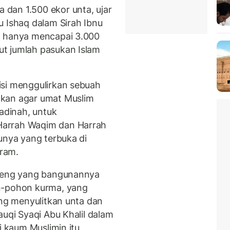
dan 1.500 ekor unta, ujar
u Ishaq dalam Sirah Ibnu
n hanya mencapai 3.000
t jumlah pasukan Islam
isi menggulirkan sebuah
lkan agar umat Muslim
Madinah, untuk
Harrah Waqim dan Harrah
unya yang terbuka di
ram.
nteng yang bangunannya
n-pohon kurma, yang
ang menyulitkan unta dan
auqi Syaqi Abu Khalil dalam
i kaum Muslimin itu