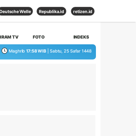
Deutsche Welle
Republika.id
retizen.id
HRAM TV
FOTO
INDEKS
Maghrib
17:58 WIB
| Sabtu, 25 Safar 1448