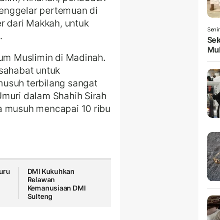
enggelar pertemuan di
r dari Makkah, untuk
Seni
.
Sek
Mul
aum Muslimin di Madinah.
 sahabat untuk
usuh terbilang sangat
Umuri dalam Shahih Sirah
a musuh mencapai 10 ribu
uru
DMI Kukuhkan
Relawan
Kemanusiaan DMI
Sulteng