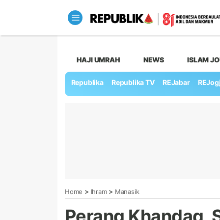
HAJI UMRAH
NEWS
ISLAM J
Republika
Republika TV
REJabar
REJog
>
>
Home
Ihram
Manasik
Perang Khandaq, 