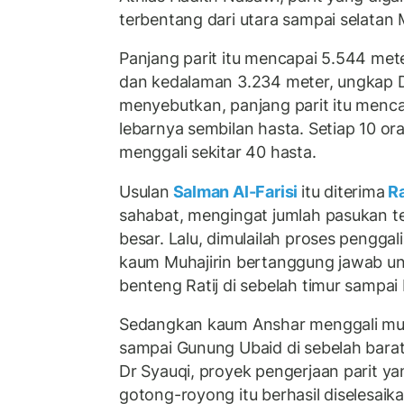
terbentang dari utara sampai selatan
Panjang parit itu mencapai 5.544 mete
dan kedalaman 3.234 meter, ungkap 
menyebutkan, panjang parit itu menca
lebarnya sembilan hasta. Setiap 10 o
menggali sekitar 40 hasta.
Usulan
Salman Al-Farisi
itu diterima
Ra
sahabat, mengingat jumlah pasukan t
besar. Lalu, dimulailah proses pengga
kaum Muhajirin bertanggung jawab unt
benteng Ratij di sebelah timur sampa
Sedangkan kaum Anshar menggali mul
sampai Gunung Ubaid di sebelah barat
Dr Syauqi, proyek pengerjaan parit ya
gotong-royong itu berhasil diselesaika