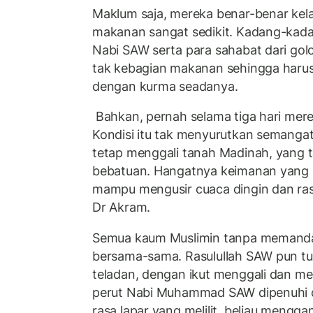
Maklum saja, mereka benar-benar kel
makanan sangat sedikit. Kadang-kad
Nabi SAW serta para sahabat dari gol
tak kebagian makanan sehingga harus
dengan kurma seadanya.
Bahkan, pernah selama tiga hari mere
Kondisi itu tak menyurutkan semanga
tetap menggali tanah Madinah, yang t
bebatuan. Hangatnya keimanan yang 
mampu mengusir cuaca dingin dan rasa la
Dr Akram.
Semua kaum Muslimin tanpa memandan
bersama-sama. Rasulullah SAW pun t
teladan, dengan ikut menggali dan m
perut Nabi Muhammad SAW dipenuhi 
rasa lapar yang melilit, beliau mengga