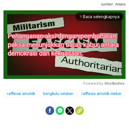
sumber : Antara
Baca selengkapnya
arrow_forward_ios
Powered by 
GliaStudios
rafflesia arnoldii
bengkulu selatan
rafflesia arnoldii mekar
Mute