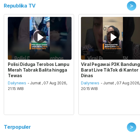
>
Republika TV
Polisi Diduga Terobos Lampu
Viral Pegawai P3K Bandung
Merah Tabrak Balita hingga
Barat Live TikTok di Kantor
Tewas
Dinas
Dailynews
- Jumat , 07 Aug 2026,
Dailynews
- Jumat , 07 Aug 2026
21:15 WIB
20:15 WIB
>
Terpopuler