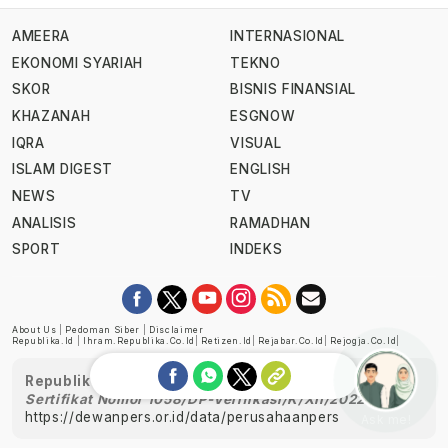
AMEERA
INTERNASIONAL
EKONOMI SYARIAH
TEKNO
SKOR
BISNIS FINANSIAL
KHAZANAH
ESGNOW
IQRA
VISUAL
ISLAM DIGEST
ENGLISH
NEWS
TV
ANALISIS
RAMADHAN
SPORT
INDEKS
About Us
|
Pedoman Siber
|
Disclaimer
Republika.id
|
Ihram.republika.co.id
|
Retizen.id
|
Rejabar.co.id
|
Rejogja.co.id
|
Republika telah diverifikasi oleh Dewan Pers
Sertifikat Nomor 1058/DP-Verifikasi/K/XII/2022
https://dewanpers.or.id/data/perusahaanpers
Ask me!