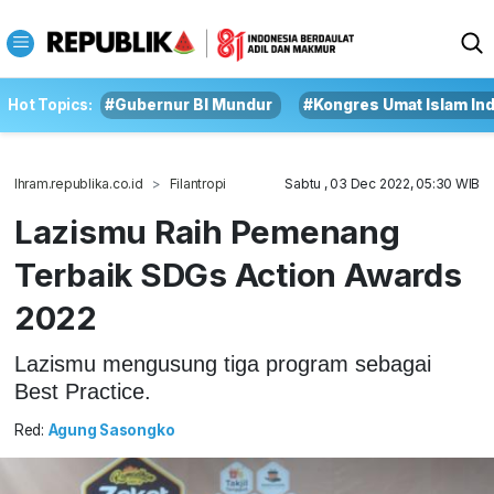
Hot Topics:
#Gubernur BI Mundur
#Kongres Umat Islam In
Ihram.republika.co.id
Filantropi
Sabtu , 03 Dec 2022, 05:30 WIB
Lazismu Raih Pemenang
Terbaik SDGs Action Awards
2022
Lazismu mengusung tiga program sebagai
Best Practice.
Red:
Agung Sasongko