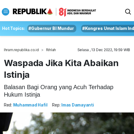
Hot Topics:
#Gubernur BI Mundur
#Kongres Umat Islam In
Ihram.republika.co.id
Rihlah
Selasa , 13 Dec 2022, 19:59 WIB
Waspada Jika Kita Abaikan
Istinja
Balasan Bagi Orang yang Acuh Terhadap
Hukum Istinja
Red:
Muhammad Hafil
Rep:
Imas Damayanti