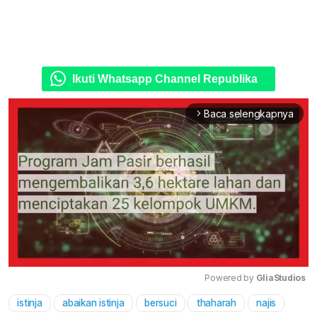
Ikuti Whatsapp Channel Republika
Baca selengkapnya
arrow_forward_ios
Powered by 
GliaStudios
istinja
abaikan istinja
bersuci
thaharah
najis
Mute