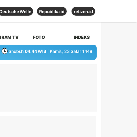
Deutsche Welle
Republika.id
retizen.id
HRAM TV
FOTO
INDEKS
Shubuh
04:44 WIB
| Kamis, 23 Safar 1448