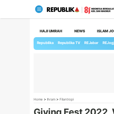
HAJI UMRAH
NEWS
ISLAM J
Republika
Republika TV
REJabar
REJog
>
>
Home
Ihram
Filantropi
Giving Fest 2022,