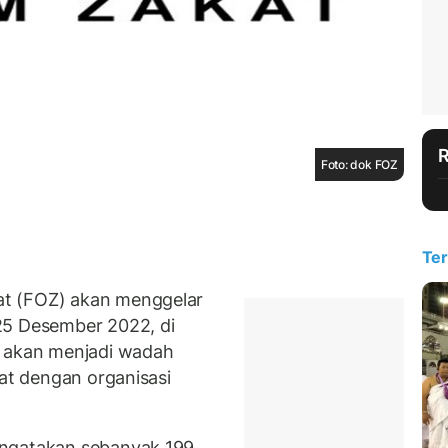
Foto: dok FOZ
Ter
t (FOZ) akan menggelar
25 Desember 2022, di
g akan menjadi wadah
kat dengan organisasi
engatakan sebanyak 199