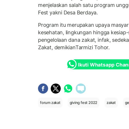
menjelaskan salah satu program unggu
Fest yakni Desa Berdaya.
Program itu merupakan upaya masyara
kesehatan, lingkungan hingga kesiap-
pengelolaan dana zakat, infak, sede
Zakat, demikianTarmizi Tohor.
Ikuti Whatsapp Chan
forum zakat
giving fest 2022
zakat
ge