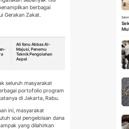
enampilkan berbagai
ui Gerakan Zakat.
Seni
Sek
Mul
Ali Ibnu Abbas Al-
an-
Majusi, Penemu
ra
Teknik Pengolahan
Aspal
jak seluruh masyarakat
erbagai portofolio program
atanya di Jakarta, Rabu.
n ini, masyarakat
utuh soal pengelolaan dana
dampak yang dilahirkan