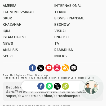
AMEERA
INTERNASIONAL
EKONOMI SYARIAH
TEKNO
SKOR
BISNIS FINANSIAL
KHAZANAH
ESGNOW
IQRA
VISUAL
ISLAM DIGEST
ENGLISH
NEWS
TV
ANALISIS
RAMADHAN
SPORT
INDEKS
About Us
|
Pedoman Siber
|
Disclaimer
Republika.id
|
Ihram.republika.co.id
|
Retizen.id
|
Rejabar.co.id
|
Rejogja.co.id
|
Republika telah diverifikasi oleh Dewan Pers
Sertifikat Nomor 1058/DP-Verifikasi/K/XII/2022
https://dewanpers.or.id/data/perusahaanpers
Ask me!
© 2026 PT Republika Media Mandiri - All Rights Reserved.