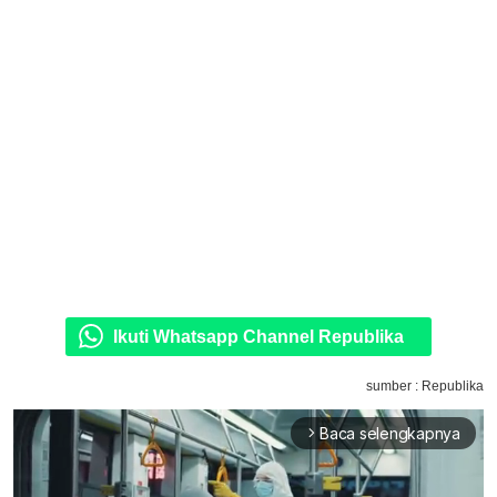
Ikuti Whatsapp Channel Republika
sumber : Republika
Baca selengkapnya
arrow_forward_ios