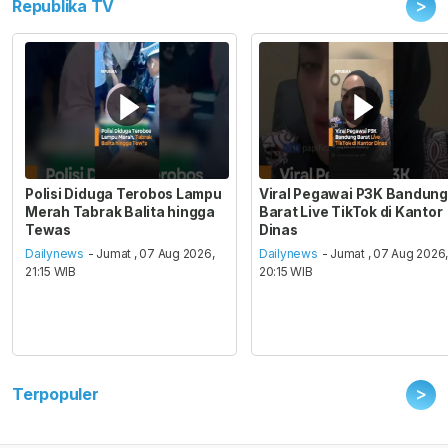
>
Republika TV
Polisi Diduga Terobos Lampu
Viral Pegawai P3K Bandung
Merah Tabrak Balita hingga
Barat Live TikTok di Kantor
Tewas
Dinas
Dailynews
- Jumat , 07 Aug 2026,
Dailynews
- Jumat , 07 Aug 2026
21:15 WIB
20:15 WIB
>
Terpopuler