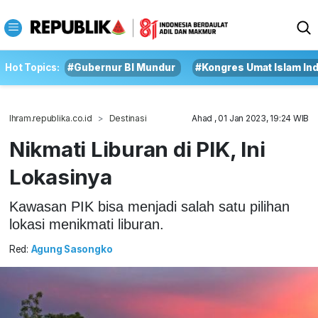
Hot Topics:
#Gubernur BI Mundur
#Kongres Umat Islam In
Ihram.republika.co.id
Destinasi
Ahad , 01 Jan 2023, 19:24 WIB
Nikmati Liburan di PIK, Ini
Lokasinya
Kawasan PIK bisa menjadi salah satu pilihan
lokasi menikmati liburan.
Red:
Agung Sasongko