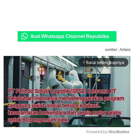
Ikuti Whatsapp Channel Republika
sumber : Antara
Baca selengkapnya
arrow_forward_ios
Powered by 
GliaStudios