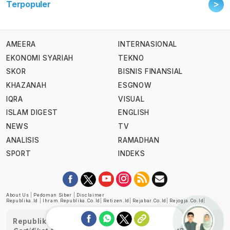
>
Terpopuler
AMEERA
INTERNASIONAL
EKONOMI SYARIAH
TEKNO
SKOR
BISNIS FINANSIAL
KHAZANAH
ESGNOW
IQRA
VISUAL
ISLAM DIGEST
ENGLISH
NEWS
TV
ANALISIS
RAMADHAN
SPORT
INDEKS
About Us
|
Pedoman Siber
|
Disclaimer
Republika.id
|
Ihram.republika.co.id
|
Retizen.id
|
Rejabar.co.id
|
Rejogja.co.id
|
Republika telah diverifikasi oleh Dewan Pers