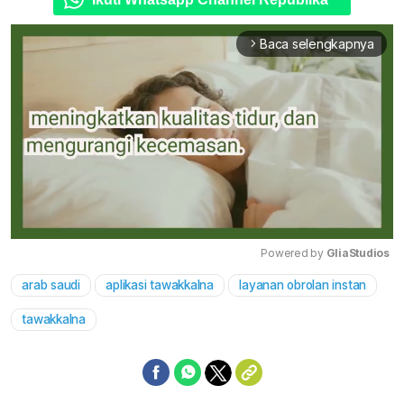
Baca selengkapnya
arrow_forward_ios
Powered by 
GliaStudios
arab saudi
aplikasi tawakkalna
layanan obrolan instan
Mute
tawakkalna