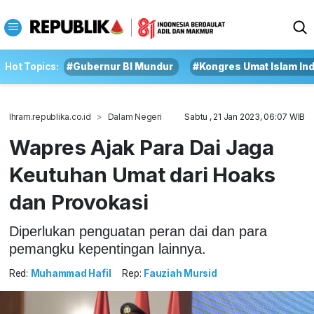
Hot Topics:
#Gubernur BI Mundur
#Kongres Umat Islam In
Ihram.republika.co.id
Dalam Negeri
Sabtu , 21 Jan 2023, 06:07 WIB
Wapres Ajak Para Dai Jaga
Keutuhan Umat dari Hoaks
dan Provokasi
Diperlukan penguatan peran dai dan para
pemangku kepentingan lainnya.
Red:
Muhammad Hafil
Rep:
Fauziah Mursid