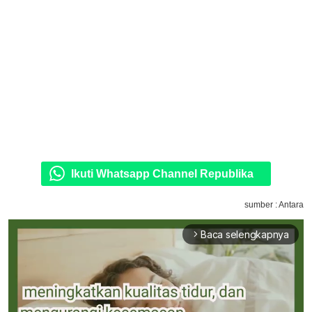
Ikuti Whatsapp Channel Republika
sumber : Antara
Baca selengkapnya
arrow_forward_ios