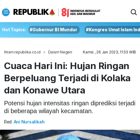
Hot Topics:
#Gubernur BI Mundur
#Kongres Umat Islam In
Ihram.republika.co.id
Dalam Negeri
Kamis , 26 Jan 2023, 11:53 WIB
Cuaca Hari Ini: Hujan Ringan
Berpeluang Terjadi di Kolaka
dan Konawe Utara
Potensi hujan intensitas ringan diprediksi terjadi
di beberapa wilayah kecamatan.
Red:
Ani Nursalikah