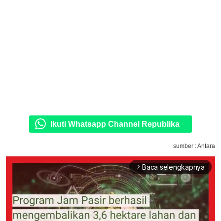
Ikuti Whatsapp Channel Republika
sumber : Antara
Baca selengkapnya
arrow_forward_ios