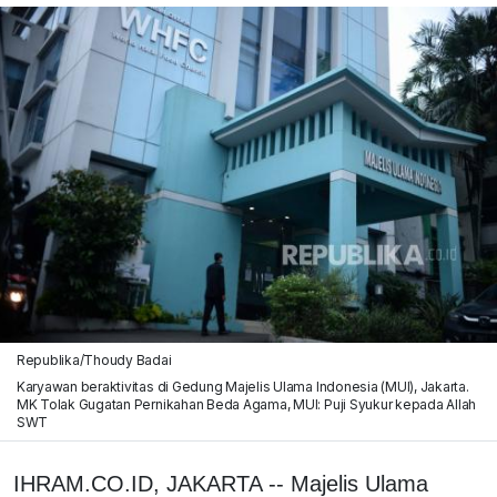
Republika/Thoudy Badai
Karyawan beraktivitas di Gedung Majelis Ulama Indonesia (MUI), Jakarta.
MK Tolak Gugatan Pernikahan Beda Agama, MUI: Puji Syukur kepada Allah
SWT
IHRAM.CO.ID, JAKARTA -- Majelis Ulama