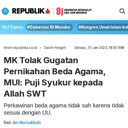
Hot Topics:
#Gubernur BI Mundur
#Kongres Umat Islam In
Ihram.republika.co.id
Dalam Negeri
Selasa , 31 Jan 2023, 18:50 WIB
MK Tolak Gugatan
Pernikahan Beda Agama,
MUI: Puji Syukur kepada
Allah SWT
Perkawinan beda agama tidak sah karena tidak
sesuai dengan UU.
Red:
Ani Nursalikah