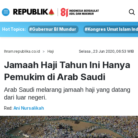
Hot Topics:
#Gubernur BI Mundur
#Kongres Umat Islam In
Ihram.republika.co.id
Haji
Selasa , 23 Jun 2020, 06:53 WIB
Jamaah Haji Tahun Ini Hanya
Pemukim di Arab Saudi
Arab Saudi melarang jamaah haji yang datang
dari luar negeri.
Red:
Ani Nursalikah