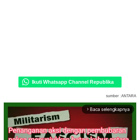
Ikuti Whatsapp Channel Republika
sumber : ANTARA
Baca selengkapnya
arrow_forward_ios