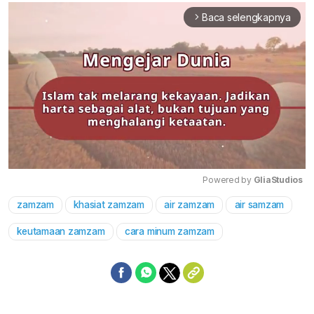
Baca selengkapnya
arrow_forward_ios
Powered by 
GliaStudios
zamzam
khasiat zamzam
air zamzam
air samzam
Mute
keutamaan zamzam
cara minum zamzam