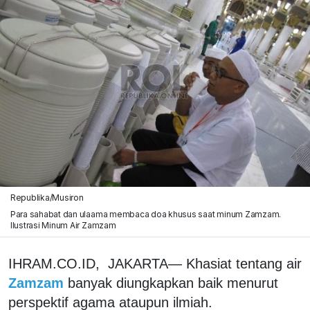
Republika/Musiron
Para sahabat dan ulaama membaca doa khusus saat minum Zamzam.
Ilustrasi Minum Air Zamzam
IHRAM.CO.ID, JAKARTA— Khasiat tentang air
Zamzam
banyak diungkapkan baik menurut
perspektif agama ataupun ilmiah.