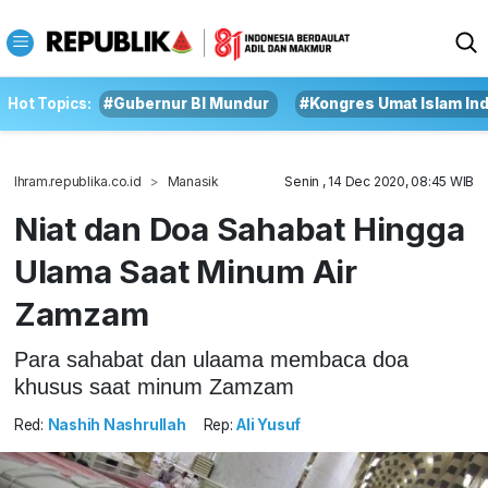
Hot Topics:
#Gubernur BI Mundur
#Kongres Umat Islam In
Ihram.republika.co.id
Manasik
Senin , 14 Dec 2020, 08:45 WIB
Niat dan Doa Sahabat Hingga
Ulama Saat Minum Air
Zamzam
Para sahabat dan ulaama membaca doa
khusus saat minum Zamzam
Red:
Nashih Nashrullah
Rep:
Ali Yusuf