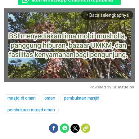
Baca selengkapnya
arrow_forward_ios
Powered by 
GliaStudios
masjid di oman
oman
pembukaan masjid
Mute
pembukaan masjid oman