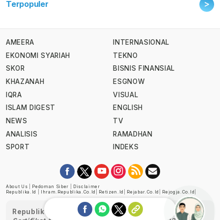
>
Terpopuler
AMEERA
INTERNASIONAL
EKONOMI SYARIAH
TEKNO
SKOR
BISNIS FINANSIAL
KHAZANAH
ESGNOW
IQRA
VISUAL
ISLAM DIGEST
ENGLISH
NEWS
TV
ANALISIS
RAMADHAN
SPORT
INDEKS
About Us
|
Pedoman Siber
|
Disclaimer
Republika.id
|
Ihram.republika.co.id
|
Retizen.id
|
Rejabar.co.id
|
Rejogja.co.id
|
Republika telah diverifikasi oleh Dewan Pers