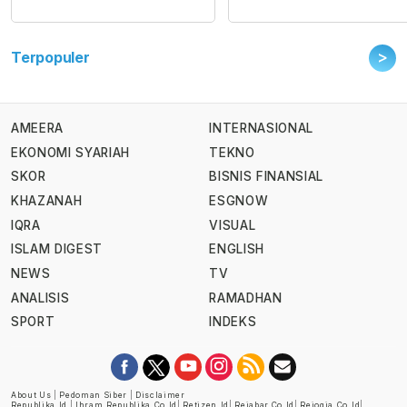
>
Terpopuler
AMEERA
INTERNASIONAL
EKONOMI SYARIAH
TEKNO
SKOR
BISNIS FINANSIAL
KHAZANAH
ESGNOW
IQRA
VISUAL
ISLAM DIGEST
ENGLISH
NEWS
TV
ANALISIS
RAMADHAN
SPORT
INDEKS
About Us
|
Pedoman Siber
|
Disclaimer
Republika.id
|
Ihram.republika.co.id
|
Retizen.id
|
Rejabar.co.id
|
Rejogja.co.id
|