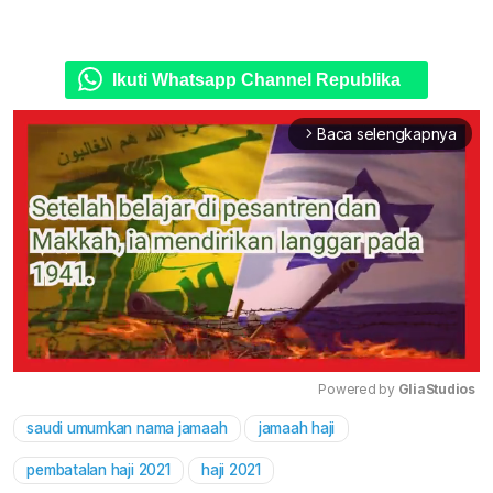
Ikuti Whatsapp Channel Republika
Baca selengkapnya
arrow_forward_ios
Powered by 
GliaStudios
saudi umumkan nama jamaah
jamaah haji
Mute
pembatalan haji 2021
haji 2021