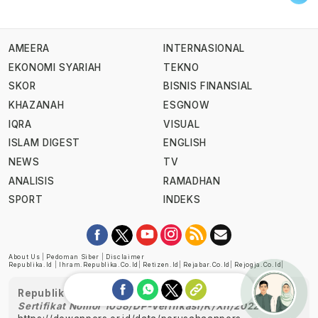
AMEERA
INTERNASIONAL
EKONOMI SYARIAH
TEKNO
SKOR
BISNIS FINANSIAL
KHAZANAH
ESGNOW
IQRA
VISUAL
ISLAM DIGEST
ENGLISH
NEWS
TV
ANALISIS
RAMADHAN
SPORT
INDEKS
About Us
|
Pedoman Siber
|
Disclaimer
Republika.id
|
Ihram.republika.co.id
|
Retizen.id
|
Rejabar.co.id
|
Rejogja.co.id
|
Republika telah diverifikasi oleh Dewan Pers
Sertifikat Nomor 1058/DP-Verifikasi/K/XII/2022