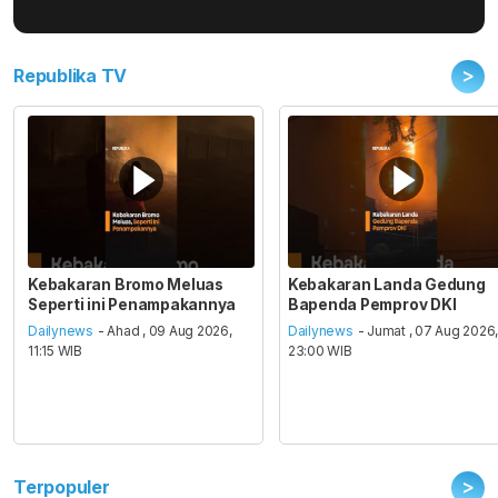
>
Republika TV
Kebakaran Bromo Meluas
Kebakaran Landa Gedung
Seperti ini Penampakannya
Bapenda Pemprov DKI
Dailynews
- Ahad , 09 Aug 2026,
Dailynews
- Jumat , 07 Aug 2026
11:15 WIB
23:00 WIB
>
Terpopuler