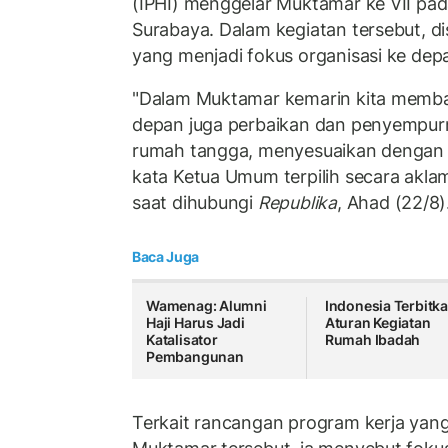
(IPHI) menggelar Muktamar ke VII pad
Surabaya. Dalam kegiatan tersebut, di
yang menjadi fokus organisasi ke dep
"Dalam Muktamar kemarin kita memba
depan juga perbaikan dan penyempur
rumah tangga, menyesuaikan dengan ko
kata Ketua Umum terpilih secara akla
saat dihubungi
Republika
, Ahad (22/8)
Baca Juga
Wamenag: Alumni
Indonesia Terbitk
Haji Harus Jadi
Aturan Kegiatan
Katalisator
Rumah Ibadah
Pembangunan
Terkait rancangan program kerja yan