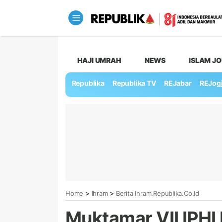
HAJI UMRAH
NEWS
ISLAM J
Republika
Republika TV
REJabar
REJog
>
>
Home
Ihram
Berita Ihram.republika.co.id
Muktamar VII IPHI