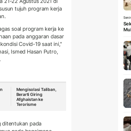
a 21-22 Agustus 2021 di
susun tujuh program kerja
an.
Seni
Sek
gas soal program kerja ke
Mul
naan pada anggaran dasar
ndisi Covid-19 saat ini,"
masi, Ismed Hasan Putro,
.
an
Mengisolasi Taliban,
Berarti Giring
Afghaistan ke
Terorisme
g ditentukan pada