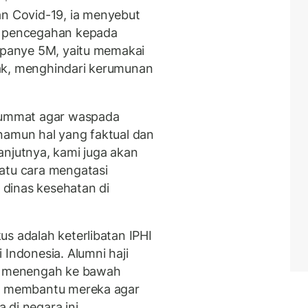
 Covid-19, ia menyebut
i pencegahan kepada
ampanye 5M, yaitu memakai
ak, menghindari kerumunan
ummat agar waspada
namun hal yang faktual dan
anjutnya, kami juga akan
atu cara mengatasi
dinas kesehatan di
s adalah keterlibatan IPHI
 Indonesia. Alumni haji
as menengah ke bawah
lu membantu mereka agar
a di negara ini.