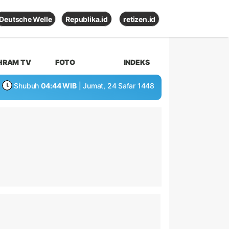
Deutsche Welle
Republika.id
retizen.id
HRAM TV
FOTO
INDEKS
Shubuh
04:44 WIB
| Jumat, 24 Safar 1448