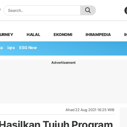
OURNEY
HALAL
EKONOMI
IHRAMPEDIA
I
ja
iqra
ESG Now
Advertisement
Ahad 22 Aug 2021 16:25 WIB
 Hasilkan Tujuh Program