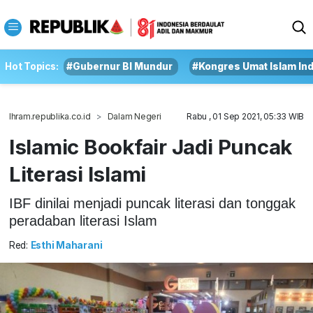
Hot Topics:
#Gubernur BI Mundur
#Kongres Umat Islam In
Ihram.republika.co.id
Dalam Negeri
Rabu , 01 Sep 2021, 05:33 WIB
Islamic Bookfair Jadi Puncak
Literasi Islami
IBF dinilai menjadi puncak literasi dan tonggak
peradaban literasi Islam
Red:
Esthi Maharani