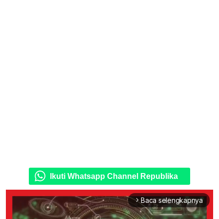
Ikuti Whatsapp Channel Republika
Baca selengkapnya
arrow_forward_ios