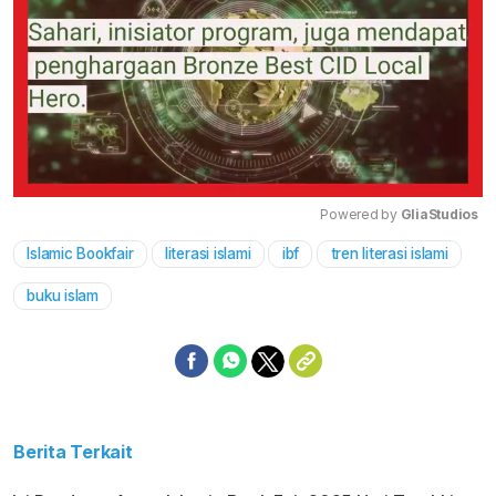
Powered by 
GliaStudios
Islamic Bookfair
literasi islami
ibf
tren literasi islami
Mute
buku islam
Berita Terkait