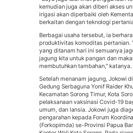
kemudian juga akan diberi akses un
irigasi akan diperbaiki oleh Kement
berkaitan dengan teknologi pertani
Berbagai usaha tersebut, ia berha
produktivitas komoditas pertania
yang ditanam hari ini semuanya ja
jagung kita untuk pangan dan maka
membutuhkan tambahan," katanya.
Setelah menanam jagung, Jokowi d
Gedung Serbaguna Yonif Raider Kh
Kecamatan Sorong Timur, Kota Soro
pelaksanaan vaksinasi Covid-19 bag
umum, dan lansia. Jokowi juga di
pengarahan kepada Forum Koordina
(Forkopimda) se-Provinsi Papua Bar
Kantor Wali Kota Sorong. Pada siang