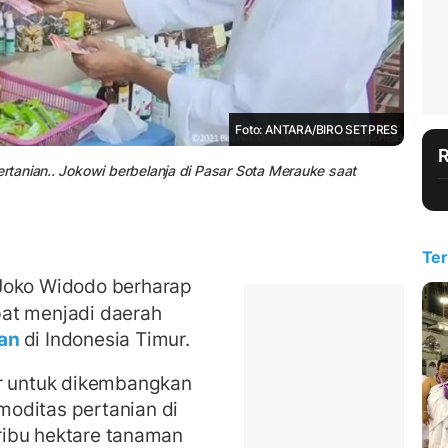
Foto: ANTARA/BIRO SETPRES
tanian.. Jokowi berbelanja di Pasar Sota Merauke saat
Ter
Joko Widodo berharap
at menjadi daerah
ian
di Indonesia Timur.
ar untuk dikembangkan
oditas pertanian di
 ribu hektare tanaman