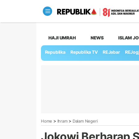
HAJI UMRAH
NEWS
ISLAM J
Republika
Republika TV
REJabar
REJog
>
>
Home
Ihram
Dalam Negeri
Jokowi Berharap 