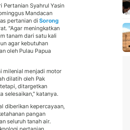
 Pertanian Syahrul Yasin
Dominggus Mandacan
as pertanian di
Sorong
rat. "Agar meningkatkan
m tanam dari satu kali
ahun agar kebutuhan
an oleh Pulau Papua
i milenial menjadi motor
h dilatih oleh Pak
etapi, ditargetkan
a selesaikan," katanya.
ial diberikan kepercayaan,
ketahanan pangan
n seluruh tanah air.
knologi pertanian,