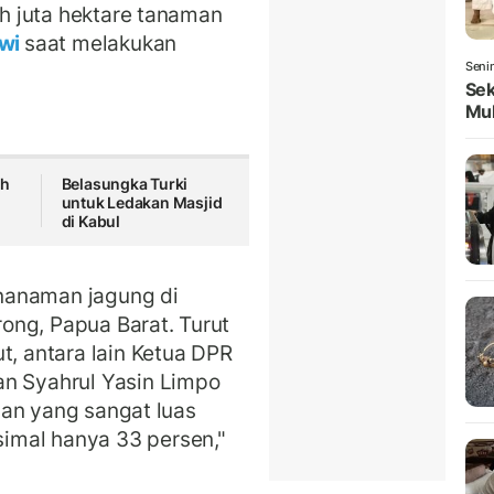
uh juta hektare tanaman
wi
saat melakukan
Seni
Sek
Mul
ah
Belasungka Turki
untuk Ledakan Masjid
di Kabul
nanaman jagung di
ong, Papua Barat. Turut
t, antara lain Ketua DPR
an Syahrul Yasin Limpo
ahan yang sangat luas
imal hanya 33 persen,"