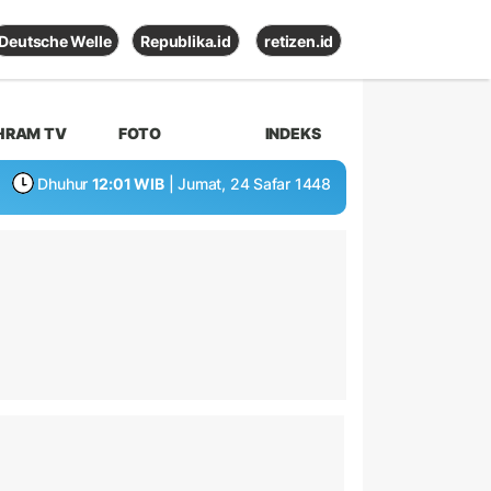
Deutsche Welle
Republika.id
retizen.id
HRAM TV
FOTO
INDEKS
Dhuhur
12:01 WIB
| Jumat, 24 Safar 1448