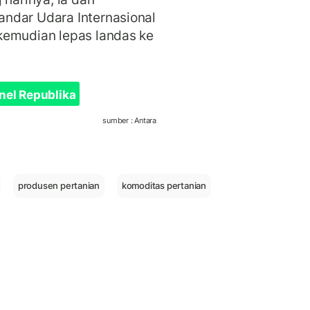
ndar Udara Internasional
kemudian lepas landas ke
nel Republika
sumber : Antara
produsen pertanian
komoditas pertanian