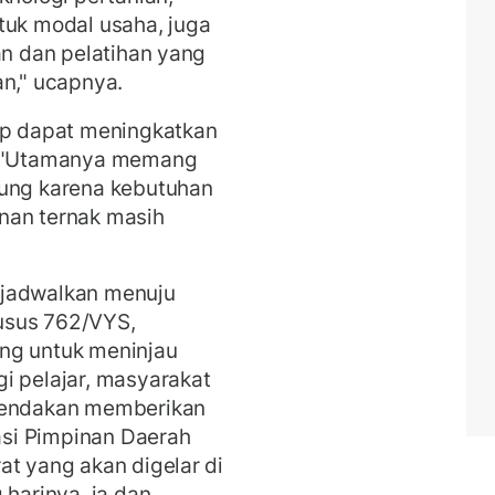
tuk modal usaha, juga
an dan pelatihan yang
an," ucapnya.
rap dapat meningkatkan
n. "Utamanya memang
gung karena kebutuhan
nan ternak masih
ijadwalkan menuju
usus 762/VYS,
ng untuk meninjau
i pelajar, masyarakat
agendakan memberikan
si Pimpinan Daerah
at yang akan digelar di
 harinya, ia dan