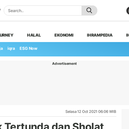
OURNEY
HALAL
EKONOMI
IHRAMPEDIA
I
ja
iqra
ESG Now
Advertisement
Selasa 12 Oct 2021 06:06 WIB
k Tertunda dan Sholat