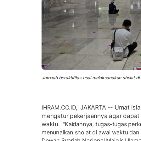
Jamaah beraktifitas usai melaksanakan sholat di d
JAKARTA -- Umat isl
IHRAM.CO.ID,
mengatur pekerjaannya agar dapat 
waktu.
"Kaidahnya, tugas-tugas perke
menunaikan sholat di awal waktu dan
Dewan Syariah Nasional Majelis Ulam