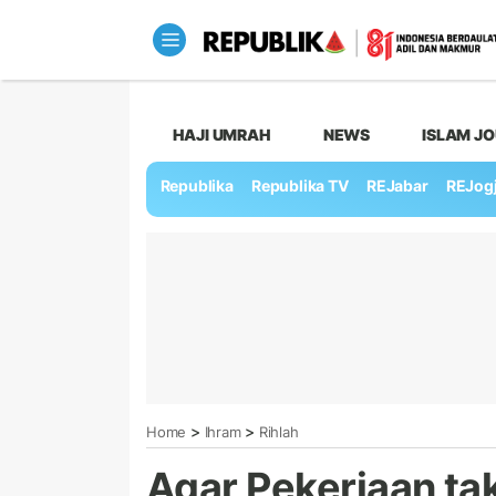
HAJI UMRAH
NEWS
ISLAM J
Republika
Republika TV
REJabar
REJog
>
>
Home
Ihram
Rihlah
Agar Pekerjaan ta