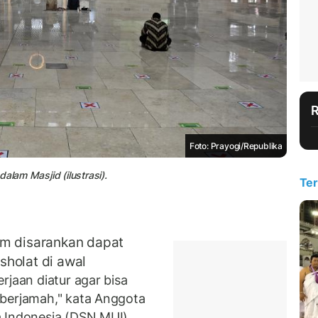
Foto: Prayogi/Republika
alam Masjid (ilustrasi).
Ter
am disarankan dapat
sholat di awal
rjaan diatur agar bisa
 berjamah," kata Anggota
a Indonesia (DSN MUI),