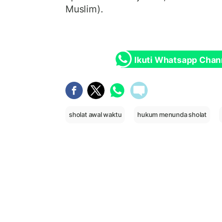
Muslim).
Ikuti Whatsapp Chan
sholat awal waktu
hukum menunda sholat