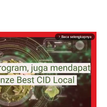
Baca selengkapnya
arrow_forward_ios