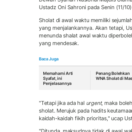
Ustadz Oni Sahroni pada Senin (11/10)
Sholat di awal waktu memiliki sejuml
yang menjalankannya. Akan tetapi, U
menunda shalat awal waktu diperboleh
yang mendesak.
Baca Juga
Memahami Arti
Penang Bolehkan
Syafat, ini
WNA Sholat di Mas
Penjelasannya
"Tetapi jika ada hal
urgent
, maka bole
sholat. Merujuk pada hadits keutamaa
kaidah-kaidah fikih prioritas," ucap Us
"Ditunda, maksudnya tidak di awal wa