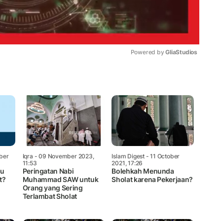
Powered by 
GliaStudios
Mute
ber
Iqra
- 09 November 2023,
Islam Digest
- 11 October
11:53
2021, 17:26
au
Peringatan Nabi
Bolehkah Menunda
t?
Muhammad SAW untuk
Sholat karena Pekerjaan?
Orang yang Sering
Terlambat Sholat