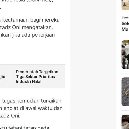
.
Seni
ah keutamaan bagi mereka
Sek
stadz Oni mengatakan,
Mul
kan jika ada pekerjaan
Pemerintah Targetkan
jid
Tiga Sektor Prioritas
Industri Halal
h tugas kemudian tunaikan
n sholat di awal waktu dan
tadz Oni.
ktu tetapi tetap pada