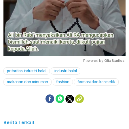
Powered by 
GliaStudios
pritoritas industri halal
industri halal
Mute
makanan dan minuman
fashion
farmasi dan kosmetik
Berita Terkait