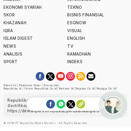
EKONOMI SYARIAH
TEKNO
SKOR
BISNIS FINANSIAL
KHAZANAH
ESGNOW
IQRA
VISUAL
ISLAM DIGEST
ENGLISH
NEWS
TV
ANALISIS
RAMADHAN
SPORT
INDEKS
About Us
|
Pedoman Siber
|
Disclaimer
Republika.id
|
Ihram.republika.co.id
|
Retizen.id
|
Rejabar.co.id
|
Rejogja.co.id
|
Republika telah diverifikasi oleh Dewan Pers
Sertifikat Nomor 1058/DP-Verifikasi/K/XII/2022
https://dewanpers.or.id/data/perusahaanpers
Ask me!
© 2026 PT Republika Media Mandiri - All Rights Reserved.