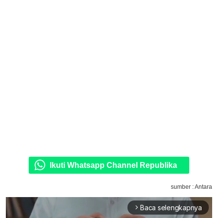
Ikuti Whatsapp Channel Republika
sumber : Antara
Baca selengkapnya
arrow_forward_ios