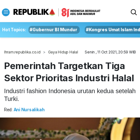
Hot Topics:
#Gubernur BI Mundur
#Kongres Umat Islam In
Ihram.republika.co.id
Gaya Hidup Halal
Senin , 11 Oct 2021, 20:59 WIB
Pemerintah Targetkan Tiga
Sektor Prioritas Industri Halal
Industri fashion Indonesia urutan kedua setelah
Turki.
Red:
Ani Nursalikah