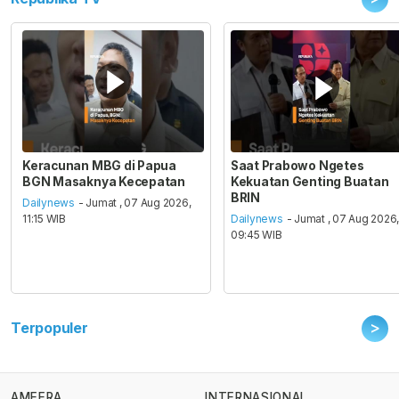
Keracunan MBG di Papua
Saat Prabowo Ngetes
BGN Masaknya Kecepatan
Kekuatan Genting Buatan
BRIN
Dailynews
- Jumat , 07 Aug 2026,
11:15 WIB
Dailynews
- Jumat , 07 Aug 2026
09:45 WIB
>
Terpopuler
AMEERA
INTERNASIONAL