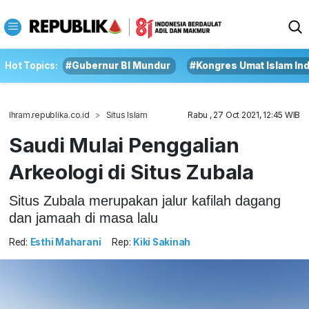
Hot Topics:
#Gubernur BI Mundur
#Kongres Umat Islam In
Ihram.republika.co.id
Situs Islam
Rabu , 27 Oct 2021, 12:45 WIB
Saudi Mulai Penggalian
Arkeologi di Situs Zubala
Situs Zubala merupakan jalur kafilah dagang
dan jamaah di masa lalu
Red:
Esthi Maharani
Rep:
Kiki Sakinah