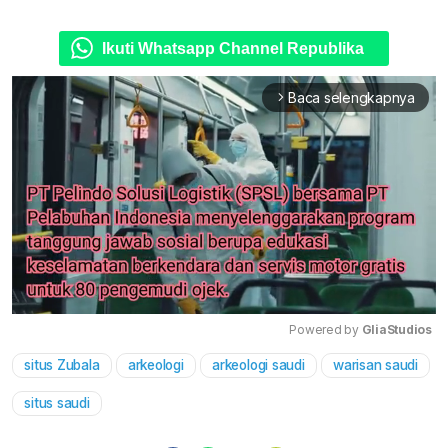
Ikuti Whatsapp Channel Republika
Baca selengkapnya
arrow_forward_ios
Powered by 
GliaStudios
situs Zubala
arkeologi
arkeologi saudi
warisan saudi
Mute
situs saudi