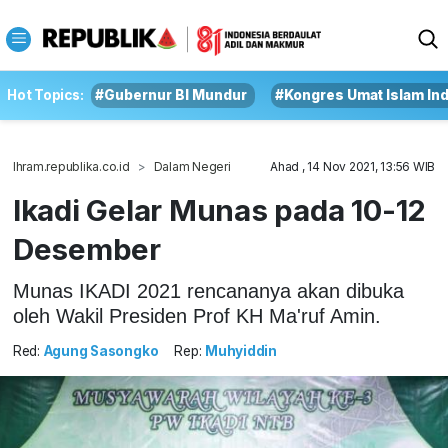
Hot Topics:
#Gubernur BI Mundur
#Kongres Umat Islam In
Ihram.republika.co.id
Dalam Negeri
Ahad , 14 Nov 2021, 13:56 WIB
Ikadi Gelar Munas pada 10-12
Desember
Munas IKADI 2021 rencananya akan dibuka
oleh Wakil Presiden Prof KH Ma'ruf Amin.
Red:
Agung Sasongko
Rep:
Muhyiddin