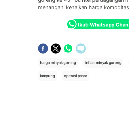
menangani kenaikan harga komoditas 
Ikuti Whatsapp Chan
harga minyak goreng
inflasi minyak goreng
lampung
operasi pasar