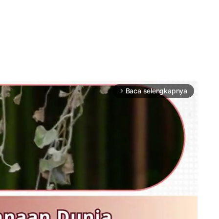
Baca selengkapnya
arrow_forward_ios