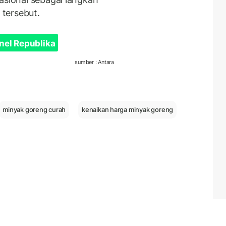
tersebut.
nel Republika
sumber : Antara
minyak goreng curah
kenaikan harga minyak goreng