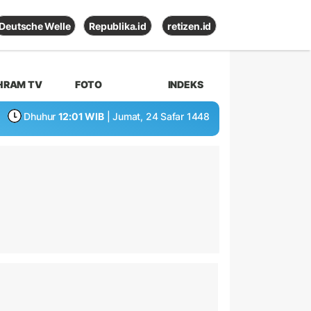
Deutsche Welle
Republika.id
retizen.id
HRAM TV
FOTO
INDEKS
Dhuhur
12:01 WIB
| Jumat, 24 Safar 1448