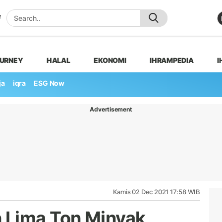
OURNEY
HALAL
EKONOMI
IHRAMPEDIA
I
ja
iqra
ESG Now
Advertisement
Kamis 02 Dec 2021 17:58 WIB
 Lima Ton Minyak