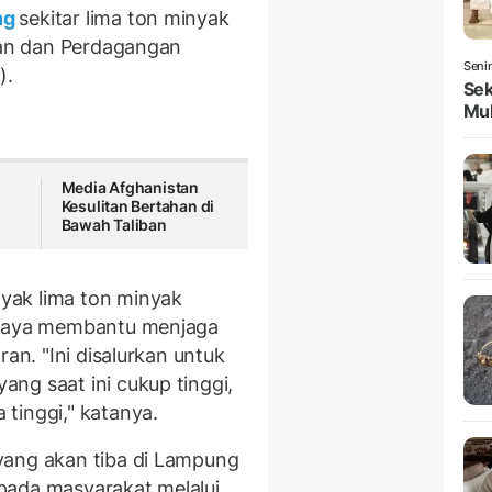
ng
sekitar lima ton minyak
rian dan Perdagangan
Seni
).
Sek
Mul
Media Afghanistan
Kesulitan Bertahan di
i
Bawah Taliban
yak lima ton minyak
 upaya membantu menjaga
ran. "Ini disalurkan untuk
ng saat ini cukup tinggi,
tinggi," katanya.
yang akan tiba di Lampung
pada masyarakat melalui