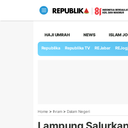
HAJI UMRAH
NEWS
ISLAM J
Republika
Republika TV
REJabar
REJog
>
>
Home
Ihram
Dalam Negeri
Lampung Salurkan