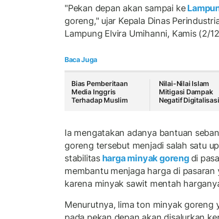
"Pekan depan akan sampai ke
Lampu
goreng," ujar Kepala Dinas Perindust
Lampung Elvira Umihanni, Kamis (2/12
Baca Juga
Bias Pemberitaan
Nilai-Nilai Islam
Media Inggris
Mitigasi Dampak
Terhadap Muslim
Negatif Digitalisas
Ia mengatakan adanya bantuan seban
goreng tersebut menjadi salah satu
stabilitas
harga minyak goreng
di pasa
membantu menjaga harga di pasaran ya
karena minyak sawit mentah harganya 
Menurutnya, lima ton minyak goreng 
pada pekan depan akan disalurkan ke