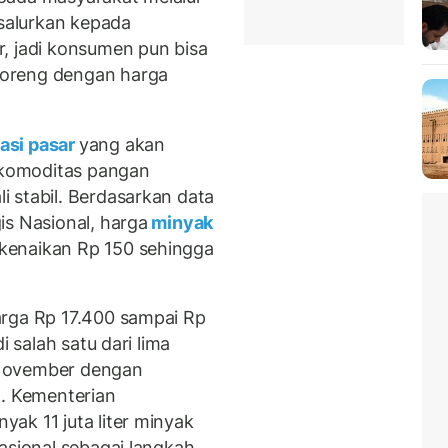
isalurkan kepada
, jadi konsumen pun bisa
goreng dengan harga
asi pasar
yang akan
a komoditas pangan
 stabil. Berdasarkan data
is Nasional, harga
minyak
kenaikan Rp 150 sehingga
arga Rp 17.400 sampai Rp
i salah satu dari lima
 November dengan
n. Kementerian
ak 11 juta liter minyak
asional sebagai langkah