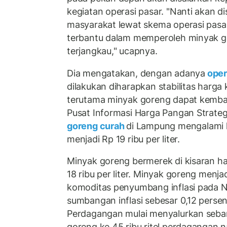
kegiatan operasi pasar. "Nanti akan d
masyarakat lewat skema operasi pasar
terbantu dalam memperoleh minyak 
terjangkau," ucapnya.
Dia mengatakan, dengan adanya
oper
dilakukan diharapkan stabilitas harg
terutama minyak goreng dapat kembali
Pusat Informasi Harga Pangan Strateg
goreng curah
di Lampung mengalami 
menjadi Rp 19 ribu per liter.
Minyak goreng bermerek di kisaran h
18 ribu per liter. Minyak goreng menjad
komoditas penyumbang inflasi pada
sumbangan inflasi sebesar 0,12 perse
Perdagangan mulai menyalurkan sebany
goreng ke 45 ribu ritel perdagangan n