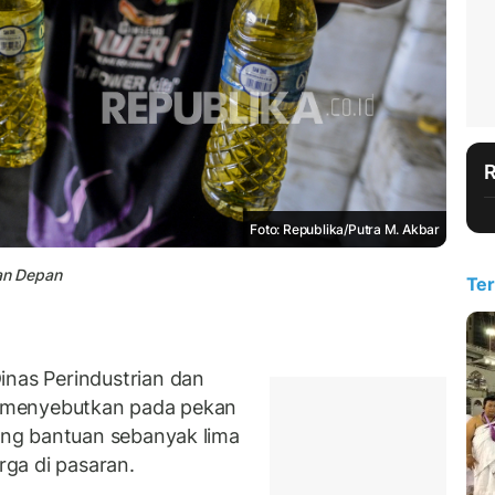
Foto: Republika/Putra M. Akbar
an Depan
Ter
as Perindustrian dan
 menyebutkan pada pekan
ng bantuan sebanyak lima
ga di pasaran.