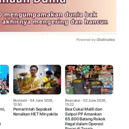
Powered by 
GliaStudios
Mute
Ekonomi
- 04 June 2026,
Beacukai
- 02 June 2026,
12:50
15:22
mi,
Pemerintah Sepakati
Bea Cukai Malili dan
Kenaikan HET Minyakita
Satpol PP Amankan
65.800 Batang Rokok
i
Ilegal dalam Operasi
Pasar di Toraja