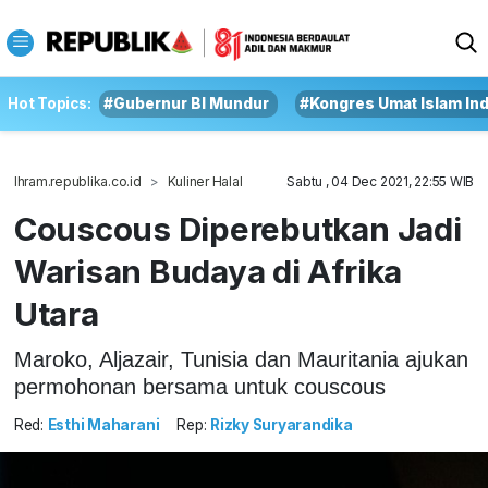
Hot Topics:
#Gubernur BI Mundur
#Kongres Umat Islam In
Ihram.republika.co.id
Kuliner Halal
Sabtu , 04 Dec 2021, 22:55 WIB
Couscous Diperebutkan Jadi
Warisan Budaya di Afrika
Utara
Maroko, Aljazair, Tunisia dan Mauritania ajukan
permohonan bersama untuk couscous
Red:
Esthi Maharani
Rep:
Rizky Suryarandika