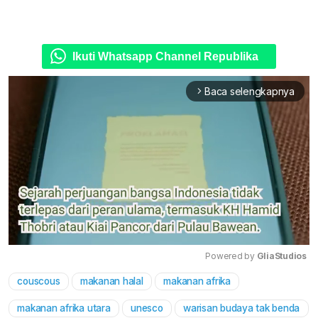
Ikuti Whatsapp Channel Republika
Baca selengkapnya
arrow_forward_ios
Powered by 
GliaStudios
couscous
makanan halal
makanan afrika
Mute
makanan afrika utara
unesco
warisan budaya tak benda