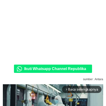
Ikuti Whatsapp Channel Republika
sumber : Antara
Baca selengkapnya
arrow_forward_ios