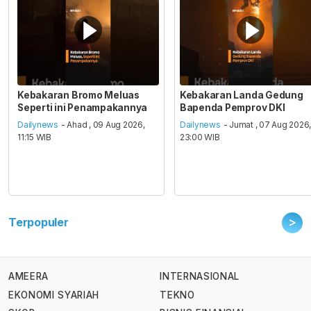
Kebakaran Bromo Meluas
Kebakaran Landa Gedung
Seperti ini Penampakannya
Bapenda Pemprov DKI
Dailynews
- Ahad , 09 Aug 2026,
Dailynews
- Jumat , 07 Aug 2026
11:15 WIB
23:00 WIB
>
Terpopuler
AMEERA
INTERNASIONAL
EKONOMI SYARIAH
TEKNO