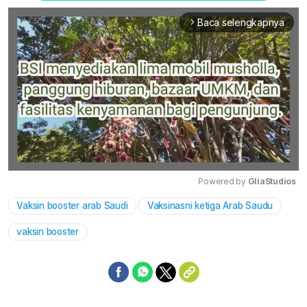
Baca selengkapnya
arrow_forward_ios
Powered by 
GliaStudios
Vaksin booster arab Saudi
Vaksinasni ketiga Arab Saudu
Mute
vaksin booster