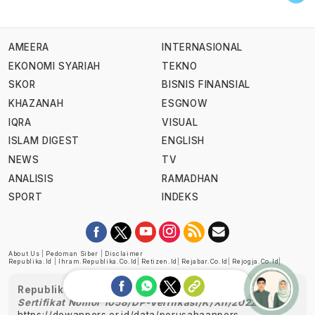
AMEERA
INTERNASIONAL
EKONOMI SYARIAH
TEKNO
SKOR
BISNIS FINANSIAL
KHAZANAH
ESGNOW
IQRA
VISUAL
ISLAM DIGEST
ENGLISH
NEWS
TV
ANALISIS
RAMADHAN
SPORT
INDEKS
About Us
|
Pedoman Siber
|
Disclaimer
Republika.id
|
Ihram.republika.co.id
|
Retizen.id
|
Rejabar.co.id
|
Rejogja.co.id
|
Republika telah diverifikasi oleh Dewan Pers
Sertifikat Nomor 1058/DP-Verifikasi/K/XII/2022
https://dewanpers.or.id/data/perusahaanpers