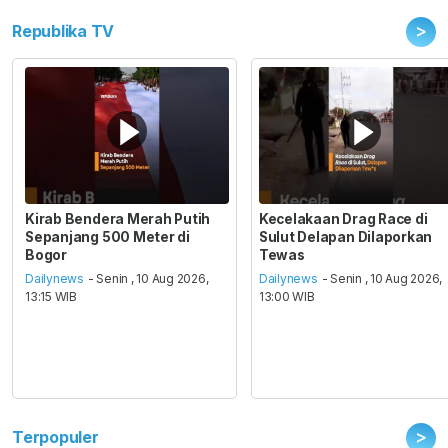
>
Republika TV
Kirab Bendera Merah Putih
Kecelakaan Drag Race di
Sepanjang 500 Meter di
Sulut Delapan Dilaporkan
Bogor
Tewas
Dailynews
- Senin , 10 Aug 2026,
Dailynews
- Senin , 10 Aug 2026,
13:15 WIB
13:00 WIB
>
Terpopuler