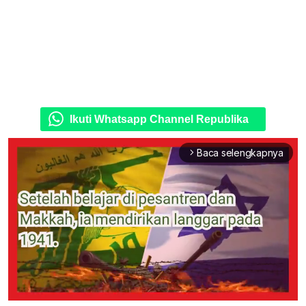
Ikuti Whatsapp Channel Republika
Baca selengkapnya
arrow_forward_ios