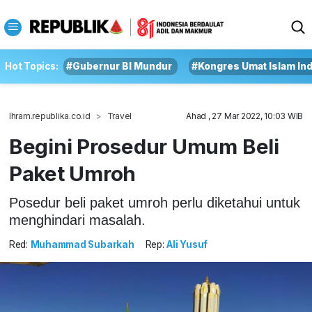
Hot Topics:
#Gubernur BI Mundur
#Kongres Umat Islam In
Ihram.republika.co.id
Travel
Ahad , 27 Mar 2022, 10:03 WIB
Begini Prosedur Umum Beli
Paket Umroh
Posedur beli paket umroh perlu diketahui untuk
menghindari masalah.
Red:
Muhammad Subarkah
Rep:
Ali Yusuf