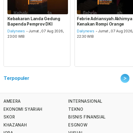
Kebakaran Landa Gedung
Febrie Adriansyah Akhirnya
Bapenda Pemprov DKI
Kenakan Rompi Orange
Dailynews
- Jumat , 07 Aug 2026,
Dailynews
- Jumat , 07 Aug 2026
23:00 WIB
22:30 WIB
>
Terpopuler
AMEERA
INTERNASIONAL
EKONOMI SYARIAH
TEKNO
SKOR
BISNIS FINANSIAL
KHAZANAH
ESGNOW
IQRA
VISUAL