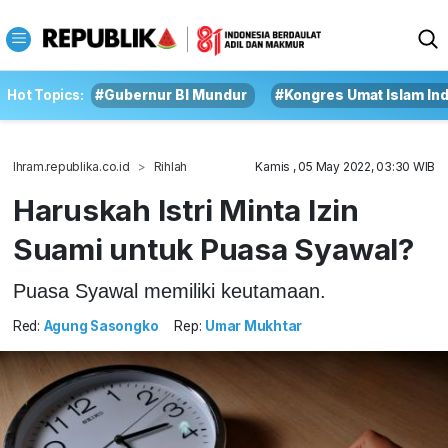
Hot Topics:
#Gubernur BI Mundur
#Kongres Umat Islam In
Ihram.republika.co.id
Rihlah
Kamis , 05 May 2022, 03:30 WIB
Haruskah Istri Minta Izin
Suami untuk Puasa Syawal?
Puasa Syawal memiliki keutamaan.
Red:
Agung Sasongko
Rep:
Umar Mukhtar