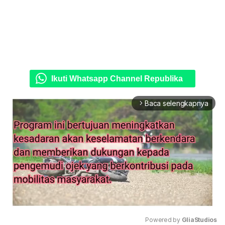
Ikuti Whatsapp Channel Republika
Baca selengkapnya
arrow_forward_ios
Powered by 
GliaStudios