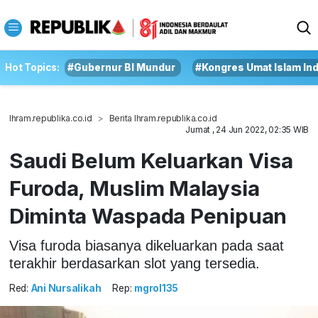
Hot Topics:
#Gubernur BI Mundur
#Kongres Umat Islam In
Ihram.republika.co.id
Berita Ihram.republika.co.id
Jumat , 24 Jun 2022, 02:35 WIB
Saudi Belum Keluarkan Visa
Furoda, Muslim Malaysia
Diminta Waspada Penipuan
Visa furoda biasanya dikeluarkan pada saat
terakhir berdasarkan slot yang tersedia.
Red:
Ani Nursalikah
Rep:
mgrol135