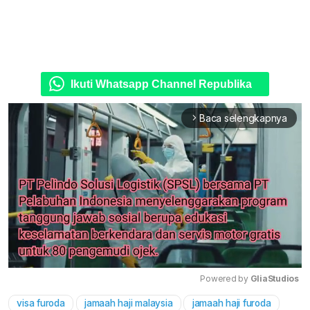
Ikuti Whatsapp Channel Republika
Baca selengkapnya
arrow_forward_ios
Powered by 
GliaStudios
visa furoda
jamaah haji malaysia
jamaah haji furoda
Mute