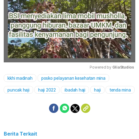
Powered by 
GliaStudios
kkhi madinah
posko pelayanan kesehatan mina
Mute
puncak haji
haji 2022
ibadah haji
haji
tenda mina
Berita Terkait