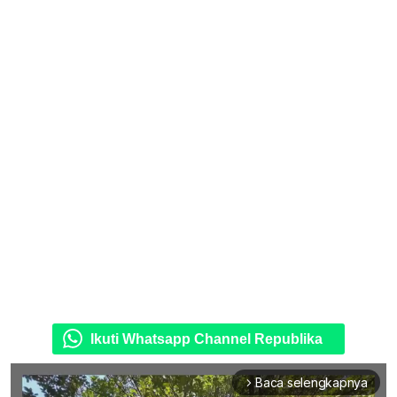
Ikuti Whatsapp Channel Republika
Baca selengkapnya
arrow_forward_ios