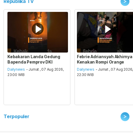
>
Republika TV
Kebakaran Landa Gedung
Febrie Adriansyah Akhirnya
Bapenda Pemprov DKI
Kenakan Rompi Orange
Dailynews
- Jumat , 07 Aug 2026,
Dailynews
- Jumat , 07 Aug 2026
23:00 WIB
22:30 WIB
>
Terpopuler