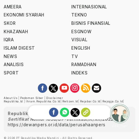
AMEERA
INTERNASIONAL
EKONOMI SYARIAH
TEKNO
SKOR
BISNIS FINANSIAL
KHAZANAH
ESGNOW
IQRA
VISUAL
ISLAM DIGEST
ENGLISH
NEWS
TV
ANALISIS
RAMADHAN
SPORT
INDEKS
About Us
|
Pedoman Siber
|
Disclaimer
Republika.id
|
Ihram.republika.co.id
|
Retizen.id
|
Rejabar.co.id
|
Rejogja.co.id
|
Republika telah diverifikasi oleh Dewan Pers
Sertifikat Nomor 1058/DP-Verifikasi/K/XII/2022
https://dewanpers.or.id/data/perusahaanpers
Ask me!
© 2026 PT Republika Media Mandiri - All Rights Reserved.