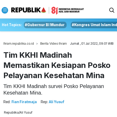
Hot Topics:
#Gubernur BI Mundur
#Kongres Umat Islam In
Ihram.republika.co.id
Berita Video Ihram
Jumat , 01 Jul 2022, 09:01 WIB
Tim KKHI Madinah
Memastikan Kesiapan Posko
Pelayanan Kesehatan Mina
Tim KKHI Madinah survei Posko Pelayanan
Kesehatan Mina.
Red:
Fian Firatmaja
Rep:
Ali Yusuf
Republika/Ali Yusuf