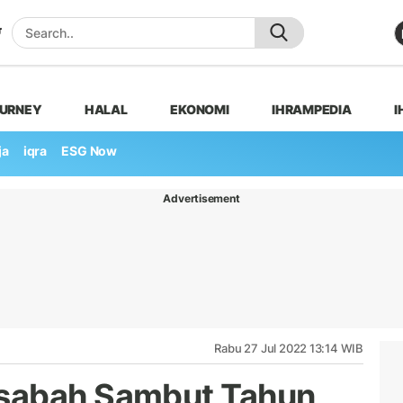
OURNEY
HALAL
EKONOMI
IHRAMPEDIA
I
ja
iqra
ESG Now
Advertisement
Rabu 27 Jul 2022 13:14 WIB
sabah Sambut Tahun