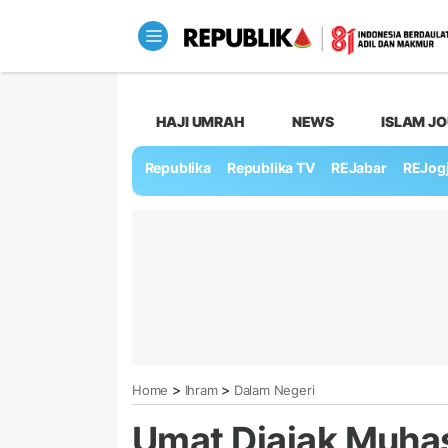
HAJI UMRAH
NEWS
ISLAM J
Republika
Republika TV
REJabar
REJog
>
>
Home
Ihram
Dalam Negeri
Umat Diajak Muha