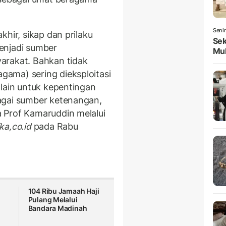
Seni
khir, sikap dan prilaku
Sek
enjadi sumber
Mul
arakat. Bahkan tidak
ama) sering dieksploitasi
 lain untuk kepentingan
agai sumber ketenangan,
 Prof Kamaruddin melalui
ka,co.id
pada Rabu
104 Ribu Jamaah Haji
Pulang Melalui
Bandara Madinah