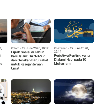
Mute
6,
Kolom
- 29 June 2026, 16:12
Khazanah
- 27 June 2026,
22:14
Hijrah Sosial di Tahun
i
Peristiwa Penting yang
Baru Islam: BAZNAS RI
Dialami Nabi pada 10
dan Gerakan Baru Zakat
ya
Muharram
untuk Kesejahteraan
Umat