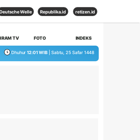
Deutsche Welle
Republika.id
retizen.id
HRAM TV
FOTO
INDEKS
Dhuhur
12:01 WIB
| Sabtu, 25 Safar 1448