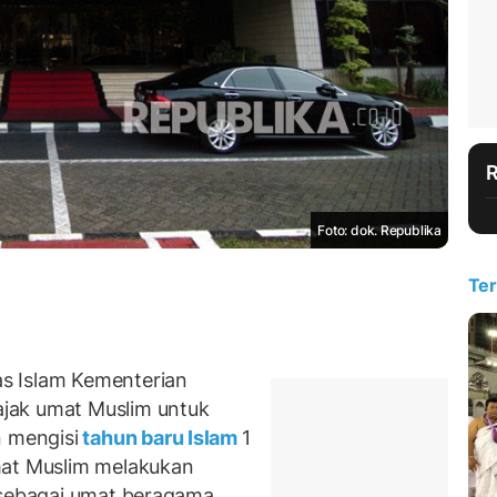
Foto: dok. Republika
Ter
s Islam Kementerian
jak umat Muslim untuk
 mengisi
tahun baru Islam
1
mat Muslim melakukan
 sebagai umat beragama