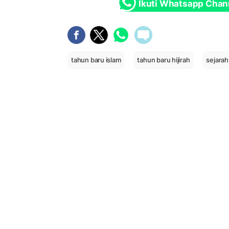
Ikuti Whatsapp Chan
tahun baru islam
tahun baru hijirah
sejarah