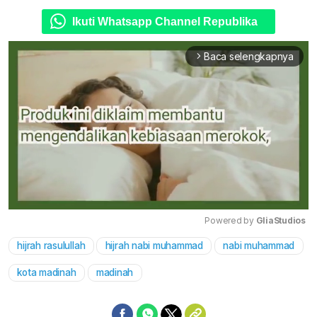
Ikuti Whatsapp Channel Republika
Baca selengkapnya
arrow_forward_ios
Powered by 
GliaStudios
hijrah rasulullah
hijrah nabi muhammad
nabi muhammad
Mute
kota madinah
madinah