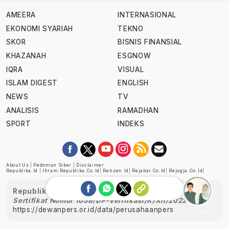
AMEERA
INTERNASIONAL
EKONOMI SYARIAH
TEKNO
SKOR
BISNIS FINANSIAL
KHAZANAH
ESGNOW
IQRA
VISUAL
ISLAM DIGEST
ENGLISH
NEWS
TV
ANALISIS
RAMADHAN
SPORT
INDEKS
About Us
|
Pedoman Siber
|
Disclaimer
Republika.id
|
Ihram.republika.co.id
|
Retizen.id
|
Rejabar.co.id
|
Rejogja.co.id
|
Republika telah diverifikasi oleh Dewan Pers
Sertifikat Nomor 1058/DP-Verifikasi/K/XII/2022
https://dewanpers.or.id/data/perusahaanpers
Ask me!