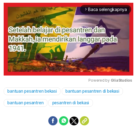
Baca selengkapnya
arrow_forward_ios
Powered by 
GliaStudios
bantuan pesantren bekasi
bantuan pesantren di bekasi
Mute
bantuan pesantren
pesantren di bekasi