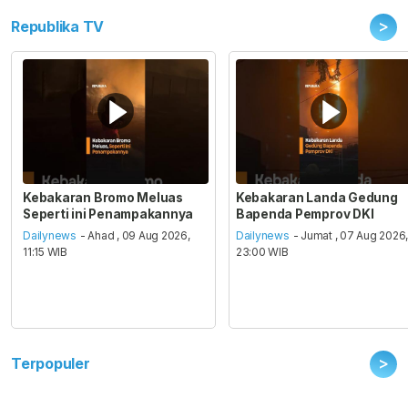
>
Republika TV
Kebakaran Bromo Meluas
Kebakaran Landa Gedung
Seperti ini Penampakannya
Bapenda Pemprov DKI
Dailynews
- Ahad , 09 Aug 2026,
Dailynews
- Jumat , 07 Aug 2026
11:15 WIB
23:00 WIB
>
Terpopuler