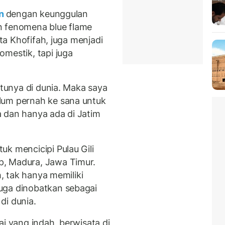
en
dengan keunggulan
n fenomena blue flame
ata Khofifah, juga menjadi
mestik, tapi juga
atunya di dunia. Maka saya
lum pernah ke sana untuk
 dan hanya ada di Jatim
k mencicipi Pulau Gili
p, Madura, Jawa Timur.
h, tak hanya memiliki
uga dinobatkan sebagai
di dunia.
ai yang indah, berwisata di