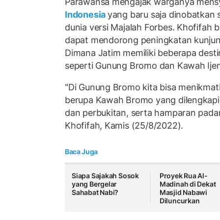
Parawansa mengajak warganya mensy
Indonesia
yang baru saja dinobatkan 
dunia versi Majalah Forbes. Khofifah 
dapat mendorong peningkatan kunjun
Dimana Jatim memiliki beberapa desti
seperti Gunung Bromo dan Kawah Ijen
"Di Gunung Bromo kita bisa menikma
berupa Kawah Bromo yang dilengkap
dan perbukitan, serta hamparan pada
Khofifah, Kamis (25/8/2022).
Baca Juga
Siapa Sajakah Sosok
Proyek Rua Al-
yang Bergelar
Madinah di Dekat
Sahabat Nabi?
Masjid Nabawi
Diluncurkan