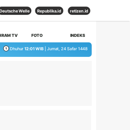
Deutsche Welle
Republika.id
retizen.id
HRAM TV
FOTO
INDEKS
Dhuhur
12:01 WIB
| Jumat, 24 Safar 1448