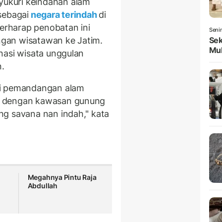
ukuri keindahan alam
sebagai
negara terindah
di
berharap penobatan ini
Seni
Sek
gan wisatawan ke Jatim.
Mul
nasi wisata unggulan
.
ti pemandangan alam
i dengan kawasan gunung
ng savana nan indah," kata
Megahnya Pintu Raja
Abdullah