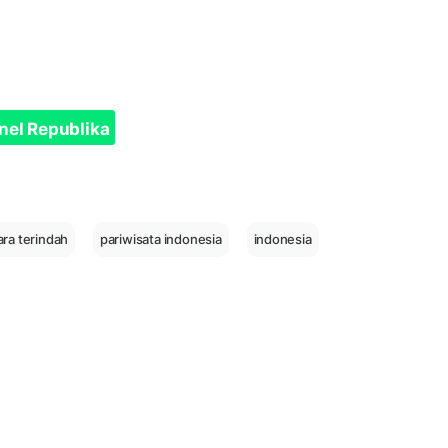
nel Republika
ra terindah
pariwisata indonesia
indonesia