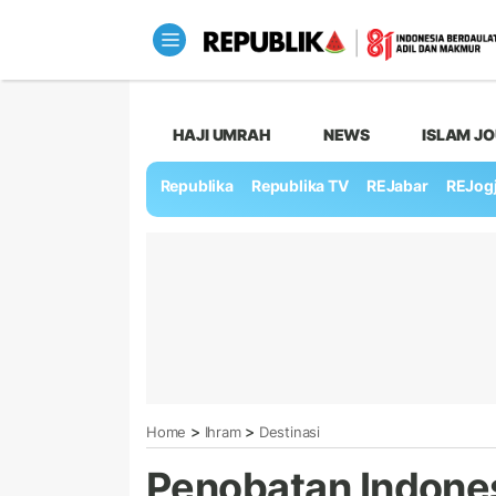
HAJI UMRAH
NEWS
ISLAM J
Republika
Republika TV
REJabar
REJog
>
>
Home
Ihram
Destinasi
Penobatan Indone