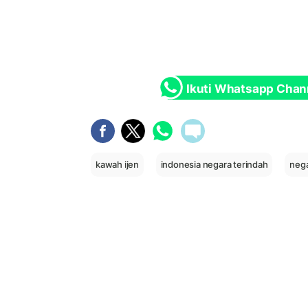
Ikuti Whatsapp Chan
kawah ijen
indonesia negara terindah
nega