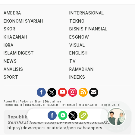
AMEERA
INTERNASIONAL
EKONOMI SYARIAH
TEKNO
SKOR
BISNIS FINANSIAL
KHAZANAH
ESGNOW
IQRA
VISUAL
ISLAM DIGEST
ENGLISH
NEWS
TV
ANALISIS
RAMADHAN
SPORT
INDEKS
About Us
|
Pedoman Siber
|
Disclaimer
Republika.id
|
Ihram.republika.co.id
|
Retizen.id
|
Rejabar.co.id
|
Rejogja.co.id
|
Republika telah diverifikasi oleh Dewan Pers
Sertifikat Nomor 1058/DP-Verifikasi/K/XII/2022
https://dewanpers.or.id/data/perusahaanpers
Ask me!