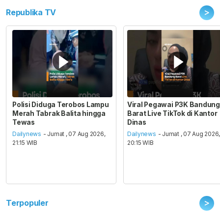
>
Republika TV
Polisi Diduga Terobos Lampu
Viral Pegawai P3K Bandung
Merah Tabrak Balita hingga
Barat Live TikTok di Kantor
Tewas
Dinas
Dailynews
- Jumat , 07 Aug 2026,
Dailynews
- Jumat , 07 Aug 2026
21:15 WIB
20:15 WIB
>
Terpopuler