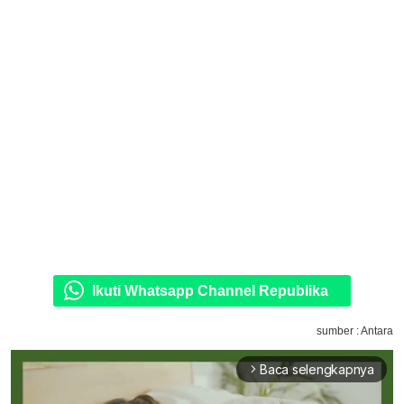
Ikuti Whatsapp Channel Republika
sumber : Antara
Baca selengkapnya
arrow_forward_ios