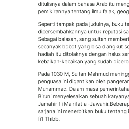
ditulisnya dalam bahasa Arab itu me
pemikirannya tentang ilmu falak, geogra
Seperti tampak pada judulnya, buku t
dipersembahkannya untuk reputasi sa
Sebagai balasan, sang sultan member
sebanyak bobot yang bisa diangkut se
hadiah itu ditolaknya dengan halus s
kebaikan-kebaikan yang sudah diperol
Pada 1030 M, Sultan Mahmud meningg
penguasa ini digantikan oleh panger
Muhammad. Dalam masa pemerintahan r
Biruni menyelesaikan sebuah karyanya
Jamahir fii Ma'rifat al-Jawahir.Beber
sarjana ini menerbitkan buku tentang i
fi'l Thibb.