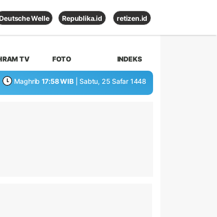
Deutsche Welle
Republika.id
retizen.id
HRAM TV
FOTO
INDEKS
Maghrib
17:58 WIB
| Sabtu, 25 Safar 1448