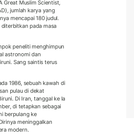
 Great Muslim Scientist,
AD), jumlah karya yang
tnya mencapai 180 judul.
l diterbitkan pada masa
ompok peneliti menghimpun
hal astronomi dan
runi. Sang saintis terus
ada 1986, sebuah kawah di
san pulau di dekat
uni. Di Iran, tanggal ke la
ber, di tetapkan sebagai
uni berpulang ke
Dirinya meninggalkan
era modern.