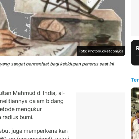
Foto: Photobucket.com/ca
ang sangat bermanfaat bagi kehidupan penerus saat ini.
Ter
ltan Mahmud di India, al-
enelitiannya dalam bidang
metode mengukur
n radius bumi.
sebut juga memperkenalkan
60-an (sexagesimal), yakni