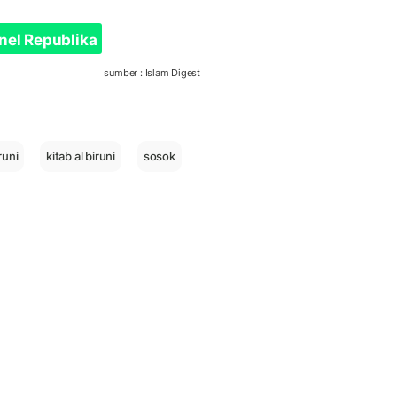
nel Republika
sumber : Islam Digest
runi
kitab al biruni
sosok