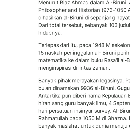
Menurut Riaz Ahmad dalam Al-Biruni: A
Philosopher and Historian (973-1050 
dihasilkan al-Biruni di sepanjang haya
Dari total tersebut, sebanyak 103 judu
hidupnya.
Terlepas dari itu, pada 1948 M sekel
15 naskah peninggalan al- Biruni peri
matematika ke dalam buku Rasa'il al-Bi
menginspirasi di lintas zaman.
Banyak pihak merayakan legasinya. P
bulan dinamakan 9936 al-Biruni. Gugu
Antartika pun diberi nama Kepulauan Bir
hiran sang guru banyak ilmu, 4 Septem
hari persatuan insinyur survey. Al-Bir
Rahmatullah pada 1050 M di Ghazna. 
banyak maslahat untuk dunia menuju 