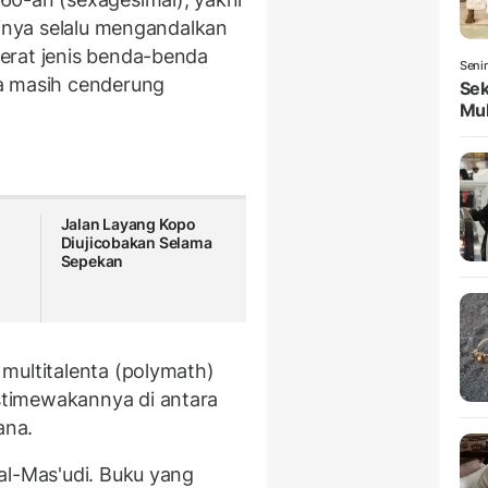
rinya selalu mengandalkan
erat jenis benda-benda
Seni
a masih cenderung
Sek
Mul
Jalan Layang Kopo
Diujicobakan Selama
Sepekan
multitalenta (polymath)
timewakannya di antara
ana.
al-Mas'udi. Buku yang