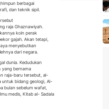
nghimpun berbagai
fi, dan teknik sipil.
ersebut
ng raja Ghaznawiyah.
ikannya koin perak
ekor gajah. Akan tetapi,
eraya menyebutkan
ehnya dari negara.
al dunia. Kedudukan
an yang bernama
aja-baru tersebut, al-
 untuk bidang geologi, Al-
apa bulan sebelum wafat,
lmu medis, Kitab al- Sadala