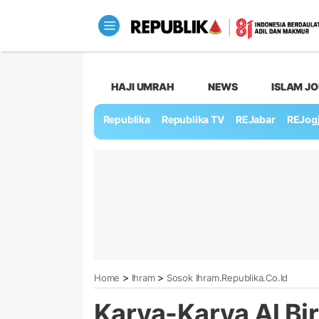
HAJI UMRAH
NEWS
ISLAM J
Republika
Republika TV
REJabar
REJog
>
>
Home
Ihram
Sosok Ihram.republika.co.id
Karya-Karya Al Bir