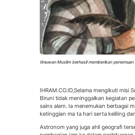
Ilmuwan Muslim berhasil memberikan penemuan y
IHRAM.CO.ID,Selama mengikuti misi Su
Biruni tidak meninggalkan kegiatan p
sains alam. Ia menemukan berbagai 
ketinggian ma ta hari serta keliling da
Astronom yang juga ahli geografi ter
pembagian jam ke dalam perhitungan 