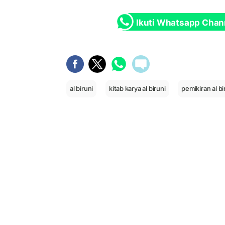
Ikuti Whatsapp Chan
al biruni
kitab karya al biruni
pemikiran al bi