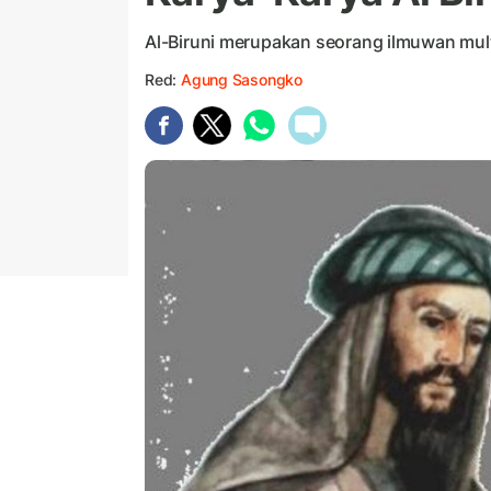
Al-Biruni merupakan seorang ilmuwan mult
Red:
Agung Sasongko