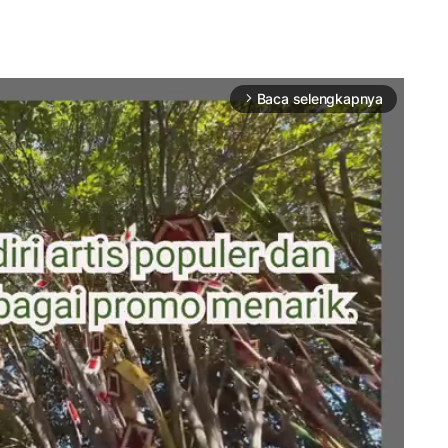
Baca selengkapnya
arrow_forward_ios