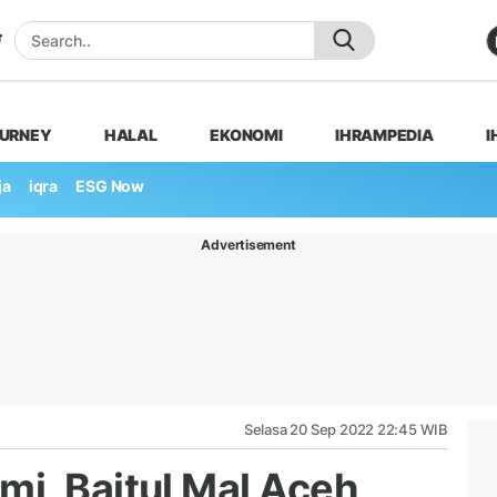
OURNEY
HALAL
EKONOMI
IHRAMPEDIA
I
ja
iqra
ESG Now
Advertisement
Selasa 20 Sep 2022 22:45 WIB
i, Baitul Mal Aceh