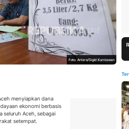
Foto: Antara/Sigid Kurniawan
Ter
 Aceh menyiapkan dana
erdayaan ekonomi berbasis
 seluruh Aceh, sebagai
akat setempat.