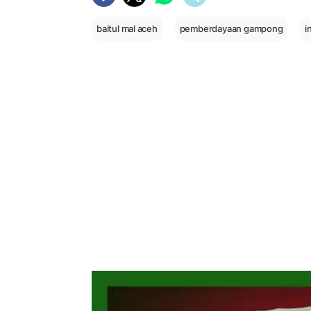
baitul mal aceh
pemberdayaan gampong
i