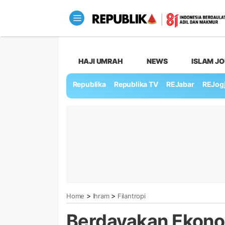
HAJI UMRAH
NEWS
ISLAM J
Republika
Republika TV
REJabar
REJog
>
>
Home
Ihram
Filantropi
Berdayakan Ekonom