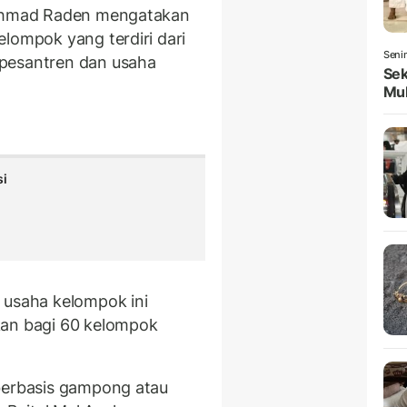
hmad Raden mengatakan
lompok yang terdiri dari
Seni
 pesantren dan usaha
Sek
Mul
si
 usaha kelompok ini
kan bagi 60 kelompok
 berbasis gampong atau