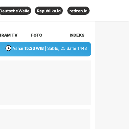
Deutsche Welle
Republika.id
retizen.id
HRAM TV
FOTO
INDEKS
Ashar
15:23 WIB
| Sabtu, 25 Safar 1448