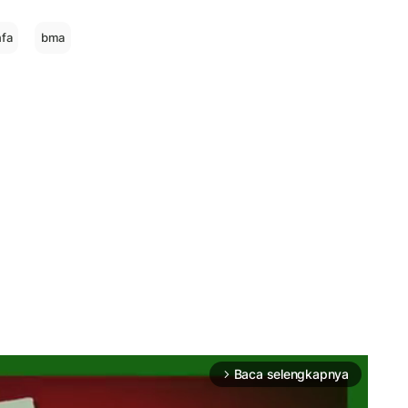
nfa
bma
Baca selengkapnya
arrow_forward_ios