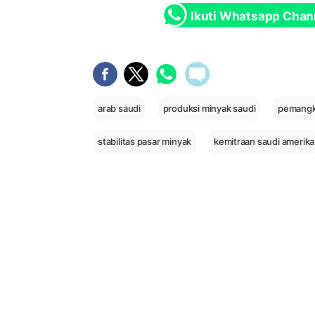
Ikuti Whatsapp Chan
arab saudi
produksi minyak saudi
pemangk
stabilitas pasar minyak
kemitraan saudi amerika