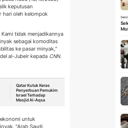
alik keputusan
r hari oleh kelompok
Seni
Sek
Mul
. Kami tidak menjadikannya
inyak sebagai komoditas
ilitas ke pasar minyak,"
del al-Jubeir kepada
CNN.
Qatar Kutuk Keras
Penyerbuan Pemukim
Israel Terhadap
Masjid Al-Aqsa
 ekonomi untuk
inyak. "Arab Saudi