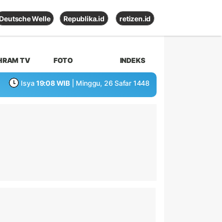
Deutsche Welle
Republika.id
retizen.id
HRAM TV
FOTO
INDEKS
Isya
19:08 WIB
| Minggu, 26 Safar 1448