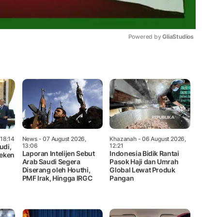
Powered by 
GliaStudios
Mute
 18:14
News
- 07 August 2026,
Khazanah
- 06 August 2026,
13:06
12:21
udi,
Laporan Intelijen Sebut
Indonesia Bidik Rantai
Teken
Arab Saudi Segera
Pasok Haji dan Umrah
Diserang oleh Houthi,
Global Lewat Produk
PMF Irak, Hingga IRGC
Pangan