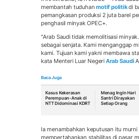
membantah tuduhan
motif politik
di b
pemangkasan produksi 2 juta barel pe
penghasil minyak OPEC+.
"Arab Saudi tidak memolitisasi minyak
sebagai senjata. Kami menganggap m
kami. Tujuan kami yakni membawa stab
kata Menteri Luar Negeri
Arab Saudi
A
Baca Juga
Kasus Kekerasan
Menag Ingin Hari
Perempuan-Anak di
Santri Dirayakan
NTT Didominasi KDRT
Setiap Orang
Ia menambahkan keputusan itu murni
mempertahankan stabilitas di pasar m