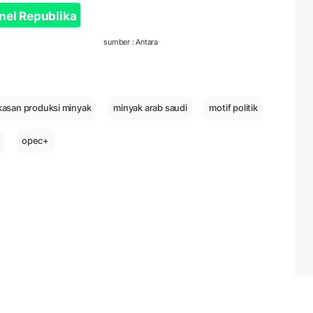
nel Republika
sumber : Antara
asan produksi minyak
minyak arab saudi
motif politik
opec+