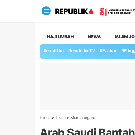
HAJI UMRAH
NEWS
ISLAM J
Republika
Republika TV
REJabar
REJog
>
>
Home
Ihram
Mancanegara
Arab Saudi Bantah M