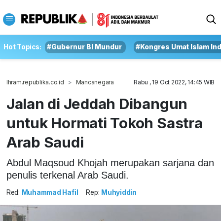
Hot Topics:
#Gubernur BI Mundur
#Kongres Umat Islam In
Ihram.republika.co.id
Mancanegara
Rabu , 19 Oct 2022, 14:45 WIB
Jalan di Jeddah Dibangun
untuk Hormati Tokoh Sastra
Arab Saudi
Abdul Maqsoud Khojah merupakan sarjana dan
penulis terkenal Arab Saudi.
Red:
Muhammad Hafil
Rep:
Muhyiddin