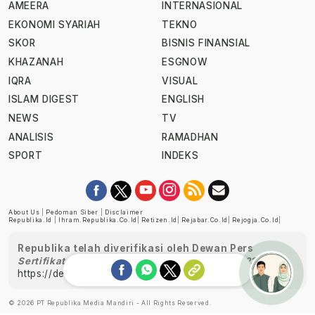
AMEERA
INTERNASIONAL
EKONOMI SYARIAH
TEKNO
SKOR
BISNIS FINANSIAL
KHAZANAH
ESGNOW
IQRA
VISUAL
ISLAM DIGEST
ENGLISH
NEWS
TV
ANALISIS
RAMADHAN
SPORT
INDEKS
About Us
|
Pedoman Siber
|
Disclaimer
Republika.id
|
Ihram.republika.co.id
|
Retizen.id
|
Rejabar.co.id
|
Rejogja.co.id
|
Republika telah diverifikasi oleh Dewan Pers
Sertifikat Nomor 1058/DP-Verifikasi/K/XII/2022
https://dewanpers.or.id/data/perusahaanpers
Ask me!
© 2026 PT Republika Media Mandiri - All Rights Reserved.