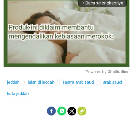
Baca selengkapnya
arrow_forward_ios
Powered by 
GliaStudios
jeddah
jalan di jeddah
sastra arab saudi
arab saudi
Mute
kota jeddah