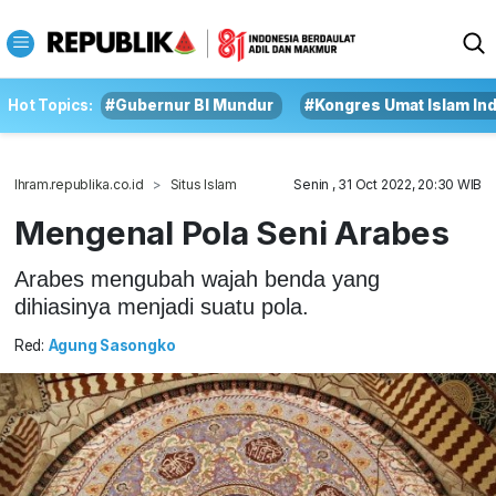
Hot Topics:
#Gubernur BI Mundur
#Kongres Umat Islam In
Ihram.republika.co.id
Situs Islam
Senin , 31 Oct 2022, 20:30 WIB
Mengenal Pola Seni Arabes
Arabes mengubah wajah benda yang
dihiasinya menjadi suatu pola.
Red:
Agung Sasongko