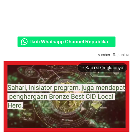
Ikuti Whatsapp Channel Republika
sumber : Republika
Baca selengkapnya
arrow_forward_ios