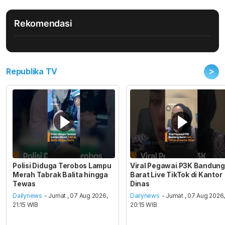
Rekomendasi
>
Republika TV
Polisi Diduga Terobos Lampu
Viral Pegawai P3K Bandung
Merah Tabrak Balita hingga
Barat Live TikTok di Kantor
Tewas
Dinas
Dailynews
- Jumat , 07 Aug 2026,
Dailynews
- Jumat , 07 Aug 2026
21:15 WIB
20:15 WIB