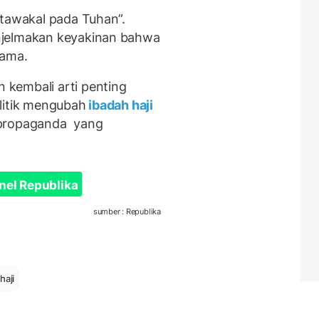
 tawakal pada Tuhan”.
njelmakan keyakinan bahwa
gama.
kembali arti penting
litik mengubah
ibadah haji
 propaganda yang
nel Republika
sumber : Republika
haji