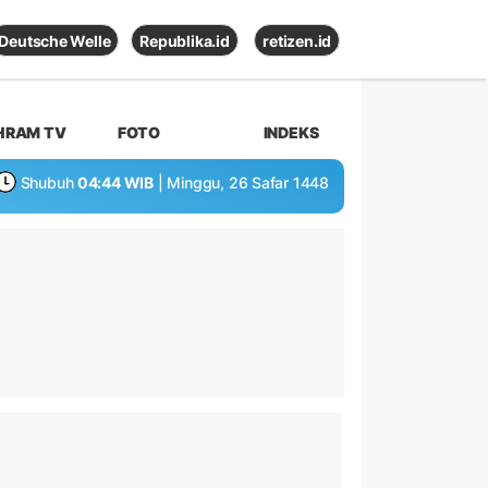
Deutsche Welle
Republika.id
retizen.id
HRAM TV
FOTO
INDEKS
Shubuh
04:44 WIB
| Minggu, 26 Safar 1448