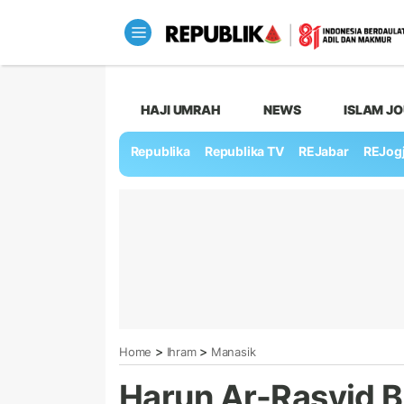
HAJI UMRAH
NEWS
ISLAM J
Republika
Republika TV
REJabar
REJog
>
>
Home
Ihram
Manasik
Harun Ar-Rasyid B