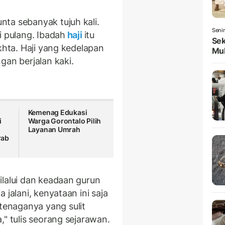
ta sebanyak tujuh kali.
Seni
i pulang. Ibadah
haji
itu
Sek
khta. Haji yang kedelapan
Mul
gan berjalan kaki.
Kemenag Edukasi
i
Warga Gorontalo Pilih
Layanan Umrah
rab
ilalui dan keadaan gurun
 jalani, kenyataan ini saja
enaganya yang sulit
," tulis seorang sejarawan.