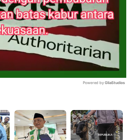
Powered by 
GliaStudios
Mute