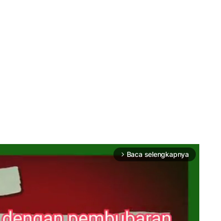
Baca selengkapnya
arrow_forward_ios