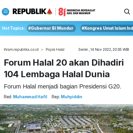
Hot Topics:
#Gubernur BI Mundur
#Kongres Umat Islam In
Ihram.republika.co.id
Pojok Halal
Senin , 14 Nov 2022, 20:55 WIB
Forum Halal 20 akan Dihadiri
104 Lembaga Halal Dunia
Forum Halal menjadi bagian Presidensi G20.
Red:
Muhammad Hafil
Rep:
Muhyiddin