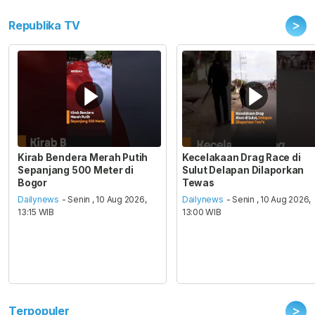
>
Republika TV
Kirab Bendera Merah Putih
Kecelakaan Drag Race di
Sepanjang 500 Meter di
Sulut Delapan Dilaporkan
Bogor
Tewas
Dailynews
- Senin , 10 Aug 2026,
Dailynews
- Senin , 10 Aug 2026,
13:15 WIB
13:00 WIB
>
Terpopuler