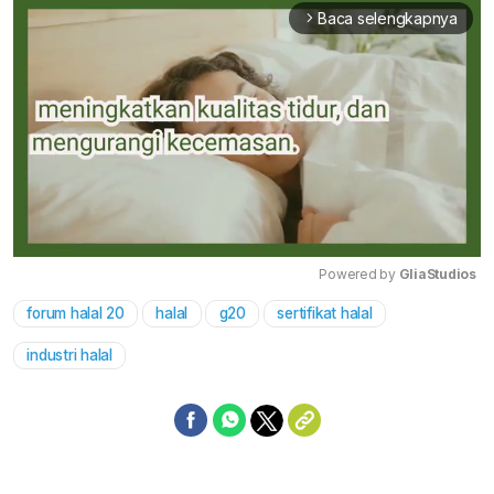
Baca selengkapnya
arrow_forward_ios
Powered by 
GliaStudios
forum halal 20
halal
g20
sertifikat halal
Mute
industri halal