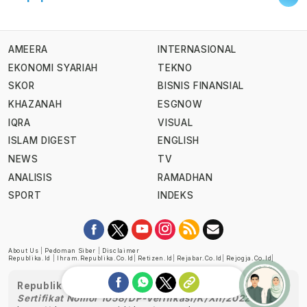
AMEERA
INTERNASIONAL
EKONOMI SYARIAH
TEKNO
SKOR
BISNIS FINANSIAL
KHAZANAH
ESGNOW
IQRA
VISUAL
ISLAM DIGEST
ENGLISH
NEWS
TV
ANALISIS
RAMADHAN
SPORT
INDEKS
About Us
|
Pedoman Siber
|
Disclaimer
Republika.id
|
Ihram.republika.co.id
|
Retizen.id
|
Rejabar.co.id
|
Rejogja.co.id
|
Republika telah diverifikasi oleh Dewan Pers
Sertifikat Nomor 1058/DP-Verifikasi/K/XII/2022