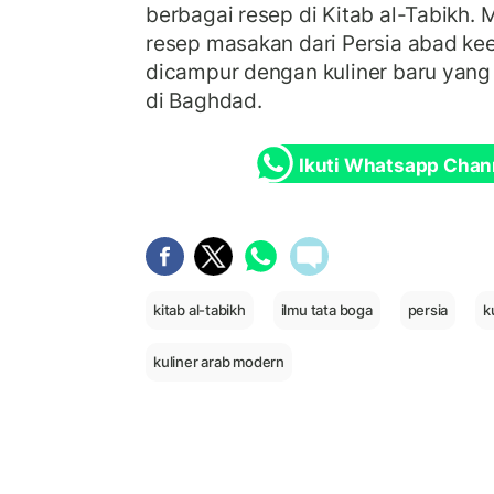
berbagai resep di Kitab al-Tabikh.
resep masakan dari Persia abad ke
dicampur dengan kuliner baru yang
di Baghdad.
Ikuti Whatsapp Chan
kitab al-tabikh
ilmu tata boga
persia
k
kuliner arab modern