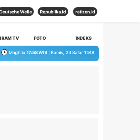
Deutsche Welle
Republika.id
retizen.id
HRAM TV
FOTO
INDEKS
Maghrib
17:58 WIB
| Kamis, 23 Safar 1448