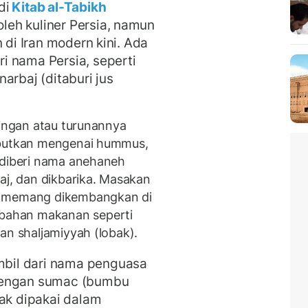
di
Kitab al-Tabikh
eh kuliner Persia, namun
 di Iran modern kini. Ada
i nama Persia, seperti
arbaj (ditaburi jus
dingan atau turunannya
ebutkan mengenai hummus,
 diberi nama anehaneh
aj, dan dikbarika. Masakan
n memang dikembangkan di
bahan makanan seperti
an shaljamiyyah (lobak).
bil dari nama penguasa
dengan sumac (bumbu
yak dipakai dalam