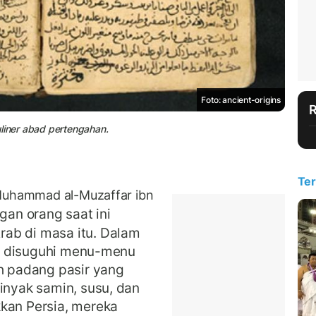
Foto: ancient-origins
liner abad pertengahan.
Ter
 Muhammad al-Muzaffar ibn
an orang saat ini
ab di masa itu. Dalam
alu disuguhi menu-menu
ah padang pasir yang
inyak samin, susu, dan
kan Persia, mereka