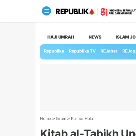
HAJI UMRAH
NEWS
ISLAM J
Republika
Republika TV
REJabar
REJog
>
>
Home
Ihram
Kuliner Halal
Kitab al-Tabikh U