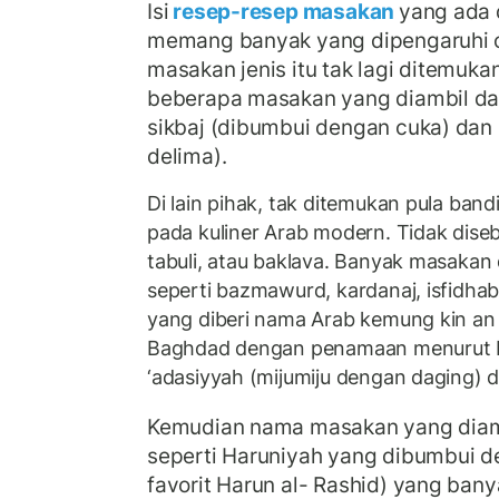
Isi
resep-resep masakan
yang ada 
memang banyak yang dipengaruhi ol
masakan jenis itu tak lagi ditemukan
beberapa masakan yang diambil dar
sikbaj (dibumbui dengan cuka) dan n
delima).
Di lain pihak, tak ditemukan pula ban
pada kuliner Arab modern. Tidak dis
tabuli, atau baklava. Banyak masakan
seperti bazmawurd, kardanaj, isfidhab
yang diberi nama Arab kemung kin a
Baghdad dengan penamaan menurut 
‘adasiyyah (mijumiju dengan daging) d
Kemudian nama masakan yang diam
seperti Haruniyah yang dibumbui 
favorit Harun al- Rashid) yang ban