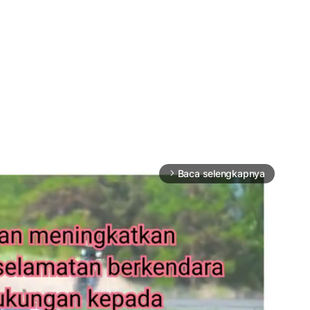
Baca selengkapnya
arrow_forward_ios