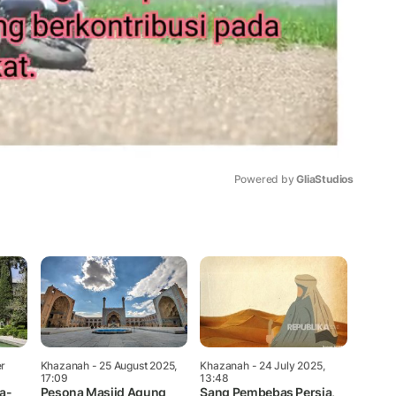
Powered by 
GliaStudios
Mute
r
Khazanah
- 25 August 2025,
Khazanah
- 24 July 2025,
17:09
13:48
a-
Pesona Masjid Agung
Sang Pembebas Persia,