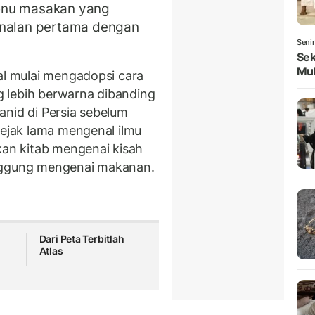
enu masakan yang
enalan pertama dengan
Seni
Sek
Mul
al mulai mengadopsi cara
 lebih berwarna dibanding
anid di Persia sebelum
sejak lama mengenal ilmu
kan kitab mengenai kisah
inggung mengenai makanan.
Dari Peta Terbitlah
Atlas